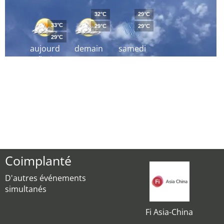
32°C
29°C
33°C
29°C
29°C
29°C
aujourd
demain
samedi
´hui
Coimplanté
D'autres événements
simultanés
Fi Asia-China