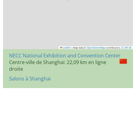
Leaflet
|
Map data ©
OpenStreetMap
contributors,
CC-BY-SA
NECC National Exhibition and Convention Center
Centre-ville de Shanghai: 22,09 km en ligne
droite
Salons à Shanghai