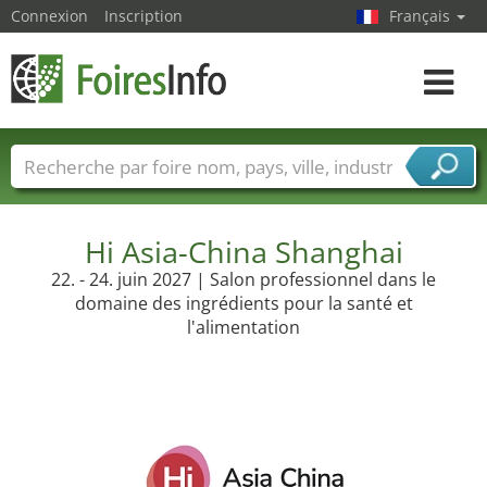
Connexion
Inscription
Français
Toggle
navigat
Foire noms
Pays
Villes
Secteurs de foire
Secteurs du fournisseur de services
Hi Asia-China Shanghai
22. - 24. juin 2027 | Salon professionnel dans le
domaine des ingrédients pour la santé et
l'alimentation