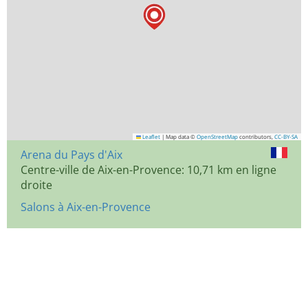
Leaflet
|
Map data ©
OpenStreetMap
contributors,
CC-BY-SA
Arena du Pays d'Aix
Centre-ville de Aix-en-Provence: 10,71 km en ligne
droite
Salons à Aix-en-Provence