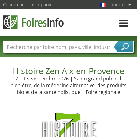
Connexion
Inscription
Français
Toggle
navigat
Foire noms
Pays
Villes
Secteurs de foire
Secteurs du fournisseur de services
Histoire Zen Aix-en-Provence
12. - 13. septembre 2026 | Salon grand public du
bien-être, de la médecine alternative, des produits
bio et de la santé holistique | Foire régionale