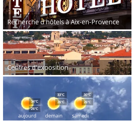
Recherche d'hôtels à Aix-en-Provence
Centres d'exposition
33°C
30°C
34°C
26°C
26°C
26°C
aujourd
demain
samedi
´hui