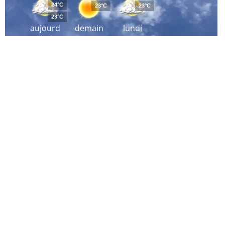
24°C
23°C
23°C
23°C
aujourd
demain
lundi
´hui