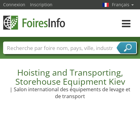
Connexion
Inscription
Français
Toggle
navigat
Foire noms
Pays
Villes
Secteurs de foire
Secteurs du fournisseur de services
Hoisting and Transporting,
Storehouse Equipment Kiev
| Salon international des équipements de levage et
de transport