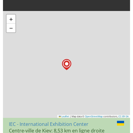
+
−
Leaflet
|
Map data ©
OpenStreetMap
contributors,
CC-BY-SA
IEC - International Exhibition Center
Centre-ville de Kiev: 8,53 km en ligne droite