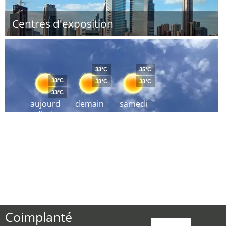
Centres d'exposition
33°C
35°C
33°C
33°C
33°C
33°C
aujourd
demain
samedi
´hui
Coimplanté