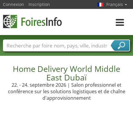
Connexion
Inscription
Français
Toggle
navigat
Foire noms
Pays
Villes
Secteurs de foire
Secteurs du fournisseur de services
Home Delivery World Middle
East Dubaï
22. - 24. septembre 2026 | Salon professionnel et
conférence sur les solutions logistiques et de chaîne
d'approvisionnement