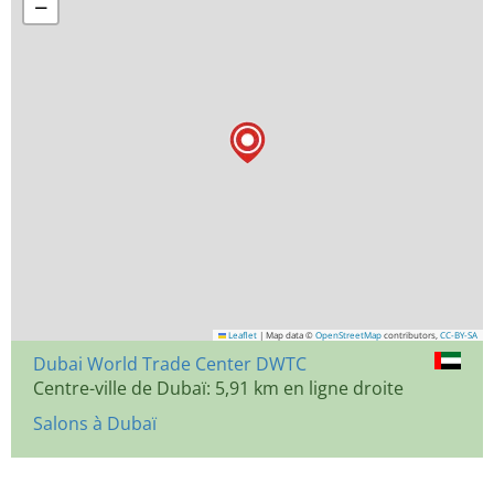
−
Leaflet
|
Map data ©
OpenStreetMap
contributors,
CC-BY-SA
Dubai World Trade Center DWTC
Centre-ville de Dubaï: 5,91 km en ligne droite
Salons à Dubaï