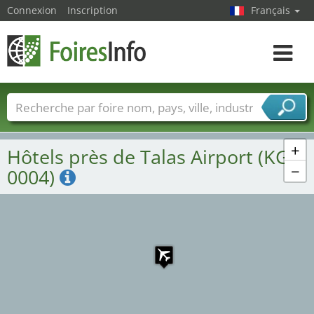
Connexion
Inscription
Français
Toggle
navigat
Foire noms
Pays
Villes
Secteurs de foire
Secteurs du fournisseur de services
+
Hôtels près de Talas Airport (KG-
−
0004)