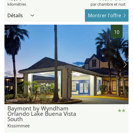
kilomètres
par chambre et nuit
Détails
Montrer l'offre
10
hotel.de
Baymont by Wyndham
Orlando Lake Buena Vista
South
Kissimmee