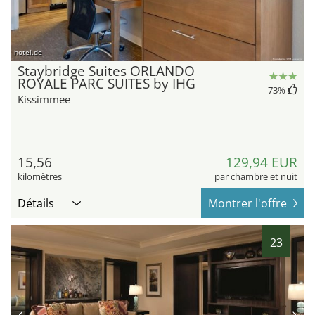
hotel.de
Staybridge Suites ORLANDO
ROYALE PARC SUITES by IHG
73
%
Kissimmee
15,56
129,94 EUR
kilomètres
par chambre et nuit
Détails
Montrer l'offre
23