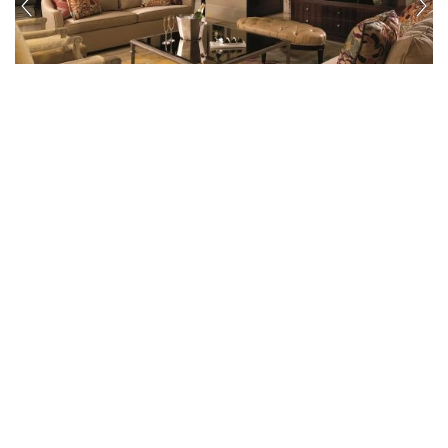
hotel.de
The Ritz-Carlton Orlando
Grande Lakes
Orlando
16,71
501,50 EUR
kilomètres
par chambre et nuit
Détails
Montrer l'offre
24