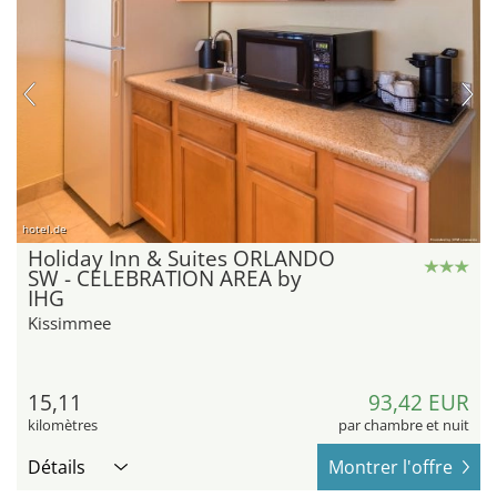
hotel.de
Holiday Inn & Suites ORLANDO
SW - CELEBRATION AREA by
IHG
Kissimmee
15,11
93,42 EUR
kilomètres
par chambre et nuit
Détails
Montrer l'offre