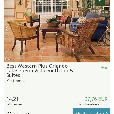
8
hotel.de
Best Western Plus Orlando
Lake Buena Vista South Inn &
Suites
Kissimmee
14,21
97,76 EUR
kilomètres
par chambre et nuit
Détails
Montrer l'offre