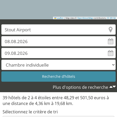
Leaflet
|
Map data ©
OpenStreetMap
contributors,
CC-BY-SA
Plus d'options de recherche
39
hôtels de
2
à
4
étoiles entre
48,29
et
501,50
euros à
une distance de
4,36
km à
19,68
km.
Sélectionnez le critère de tri