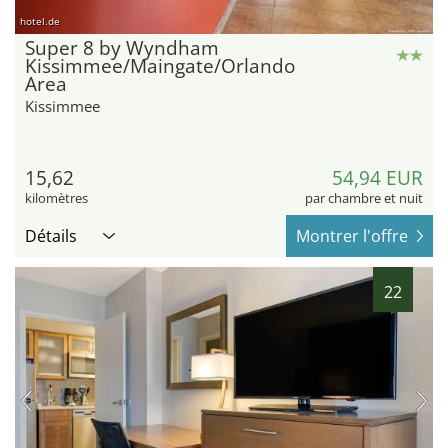
hotel.de
Super 8 by Wyndham
Kissimmee/Maingate/Orlando
Area
Kissimmee
15,62
54,94 EUR
kilomètres
par chambre et nuit
Détails
Montrer l'offre
22