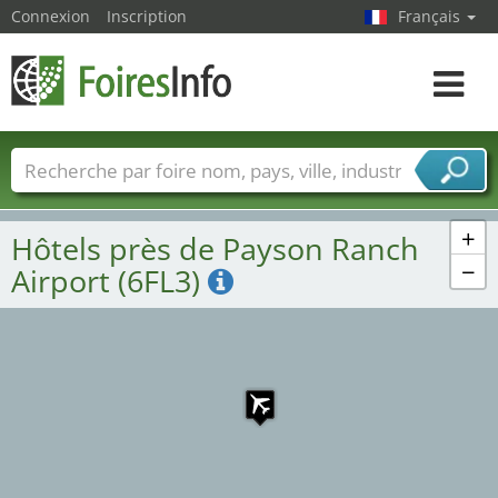
Connexion
Inscription
Français
Toggle
navigat
Foire noms
Pays
Villes
Secteurs de foire
Secteurs du fournisseur de services
+
Hôtels près de Payson Ranch
−
Airport (6FL3)