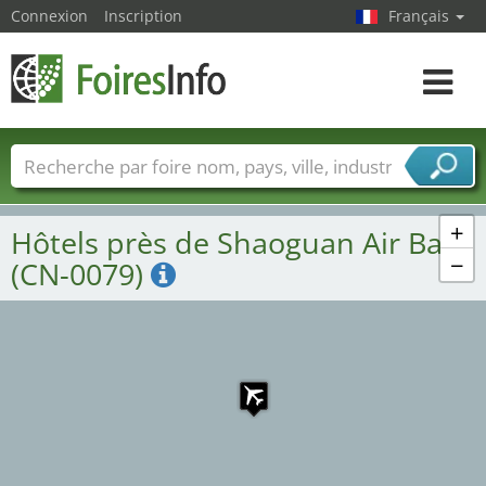
Connexion
Inscription
Français
Toggle
navigat
Foire noms
Pays
Villes
Secteurs de foire
Secteurs du fournisseur de services
+
Hôtels près de Shaoguan Air Base
−
(CN-0079)