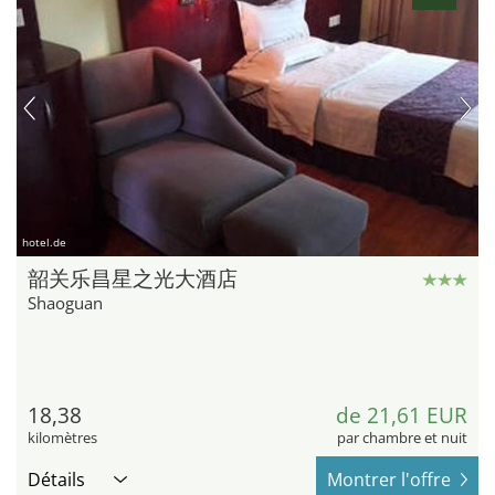
hotel.de
韶关乐昌星之光大酒店
Shaoguan
18,38
de 21,61 EUR
kilomètres
par chambre et nuit
Détails
Montrer l'offre