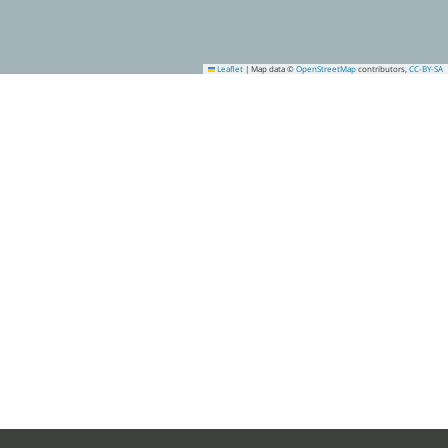
Leaflet
|
Map data ©
OpenStreetMap
contributors,
CC-BY-SA