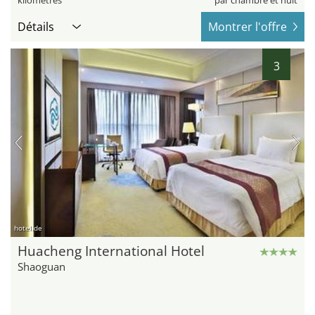
kilomètres
par chambre et nuit
Détails
Montrer l'offre
3
hotel.de
Huacheng International Hotel
Shaoguan