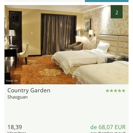
2
hotel.de
Country Garden
Shaoguan
18,39
de 68,07 EUR