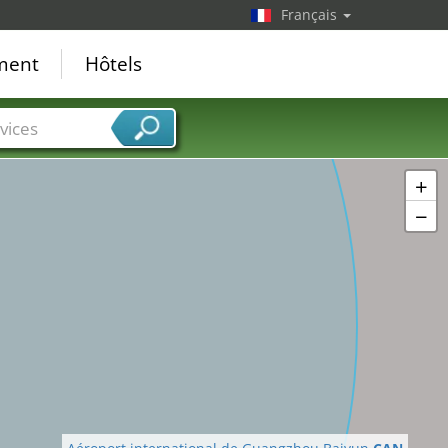
Français
ement
Hôtels
vices
+
−