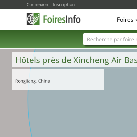
Connexion
Inscription
Foires
Foire noms
Pays
Hôtels près de Xincheng Air Ba
Rongjiang, China