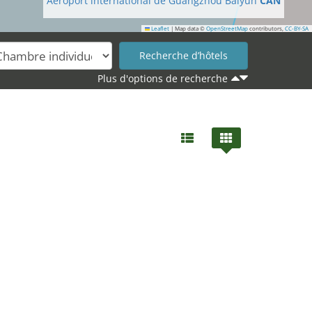
Aéroport international de Guangzhou Baiyun
CAN
Leaflet
|
Map data ©
OpenStreetMap
contributors,
CC-BY-SA
Plus d'options de recherche