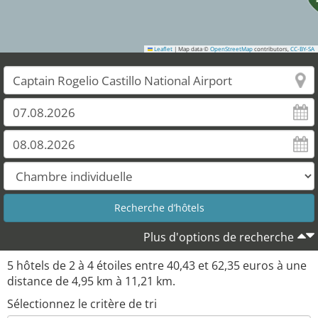
Leaflet
|
Map data ©
OpenStreetMap
contributors,
CC-BY-SA
Plus d'options de recherche
5
hôtels de
2
à
4
étoiles entre
40,43
et
62,35
euros à une
distance de
4,95
km à
11,21
km.
Sélectionnez le critère de tri