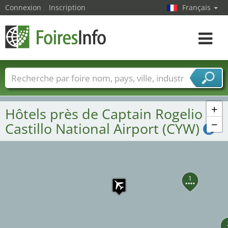
Connexion
Inscription
Français
Toggle
navigat
Foire noms
Pays
Villes
Secteurs de foire
Secteurs du fournisseur de services
+
Hôtels près de Captain Rogelio
−
Castillo National Airport (CYW)
1