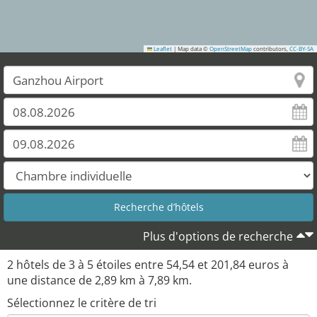
Leaflet
|
Map data ©
OpenStreetMap
contributors,
CC-BY-SA
Plus d'options de recherche
2
hôtels de
3
à
5
étoiles entre
54,54
et
201,84
euros à
une distance de
2,89
km à
7,89
km.
Sélectionnez le critère de tri