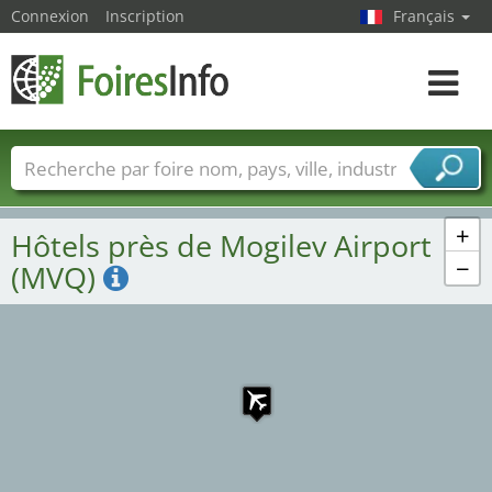
Connexion
Inscription
Français
Toggle
navigat
Foire noms
Pays
Villes
Secteurs de foire
Secteurs du fournisseur de services
+
Hôtels près de Mogilev Airport
−
(MVQ)