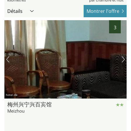
kilomètres
par chambre et nuit
Détails
Montrer l'offre
3
hotel.de
梅州兴宁兴百宾馆
Meizhou