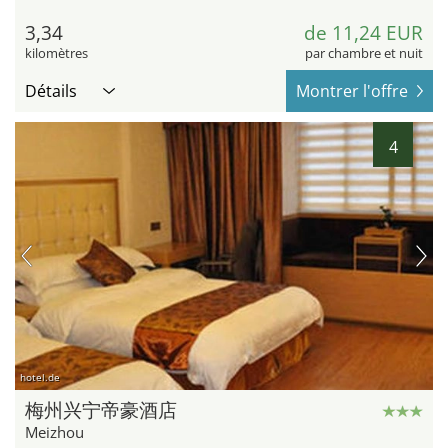
3,34
de 11,24 EUR
kilomètres
par chambre et nuit
Détails
Montrer l'offre
4
hotel.de
梅州兴宁帝豪酒店
Meizhou