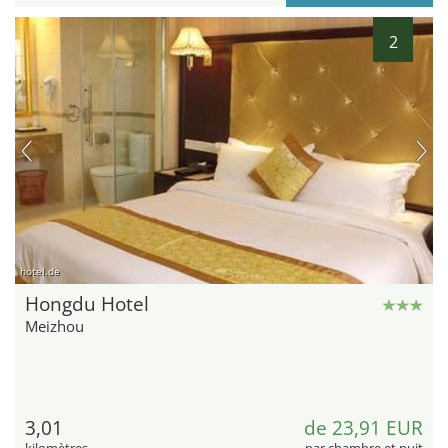
2
hotel.de
Hongdu Hotel
Meizhou
3,01
de 23,91 EUR