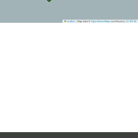
Leaflet
|
Map data ©
OpenStreetMap
contributors,
CC-BY-SA
6