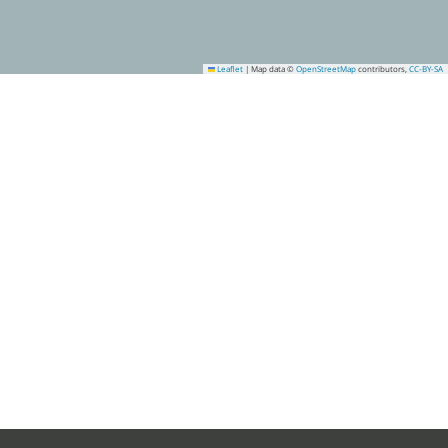
Leaflet
|
Map data ©
OpenStreetMap
contributors,
CC-BY-SA
1