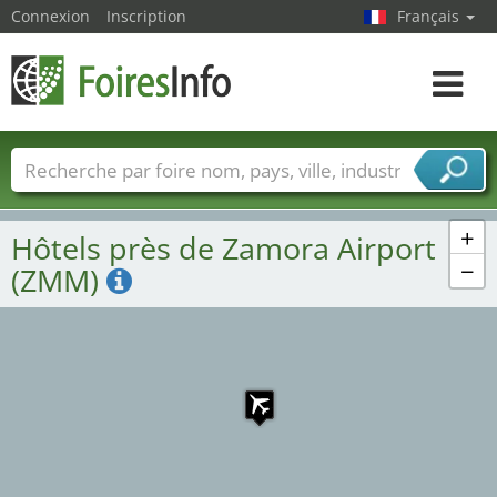
Connexion
Inscription
Français
Toggle
navigat
Foire noms
Pays
Villes
Secteurs de foire
Secteurs du fournisseur de services
+
Hôtels près de Zamora Airport
−
(ZMM)