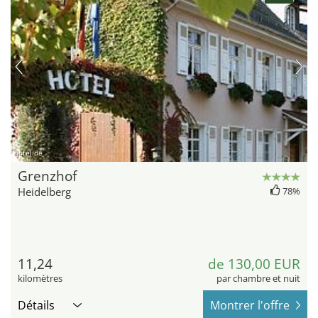
hotel.de
Grenzhof
Heidelberg
78%
11,24
de 130,00 EUR
kilomètres
par chambre et nuit
Détails
Montrer l'offre