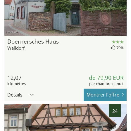
hotel.de
Doernersches Haus
Walldorf
79%
12,07
de 79,90 EUR
kilomètres
par chambre et nuit
Détails
Montrer l'offre
24