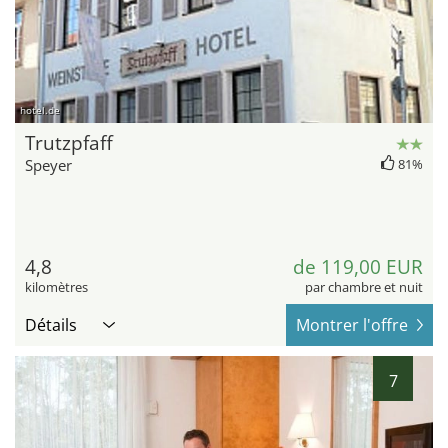
hotel.de
Trutzpfaff
Speyer
81%
4,8
de 119,00 EUR
kilomètres
par chambre et nuit
Détails
Montrer l'offre
7