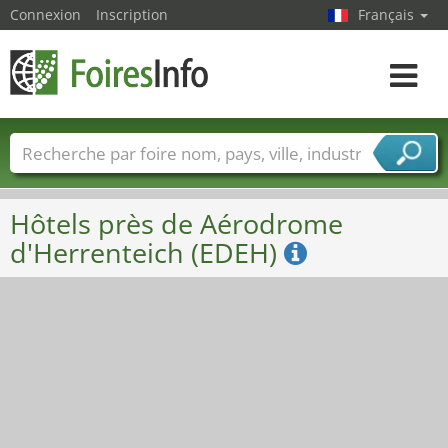
Connexion
Inscription
Français
Toggle
navigat
Foire noms
Pays
Villes
Secteurs de foire
Secteurs du fournisseur de services
Hôtels près de Aérodrome
d'Herrenteich (EDEH)