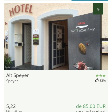
9
hotel.de
Alt Speyer
Speyer
83%
5,22
de 85,00 EUR
kilomètres
par chambre et nuit