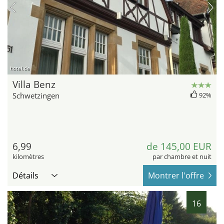
hotel.de
Villa Benz
Schwetzingen
92%
6,99
de 145,00 EUR
kilomètres
par chambre et nuit
Détails
Montrer l'offre
16