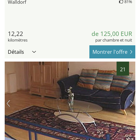
Walldorf
81%
12,22
de 125,00 EUR
kilomètres
par chambre et nuit
Détails
Montrer l'offre
21