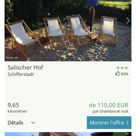
hotel.de
Salischer Hof
Schifferstadt
82%
9,65
de 110,00 EUR
kilomètres
par chambre et nuit
Détails
Montrer l'offre