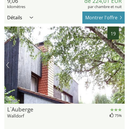
9,06
de 224,01 EUR
kilomètres
par chambre et nuit
Détails
Montrer l'offre
19
hotel.de
L`Auberge
Walldorf
75%