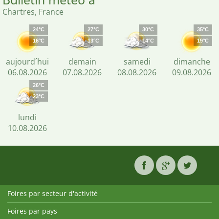
Chartres, France
24°C
27°C
30°C
35°C
16°C
13°C
14°C
19°C
aujourd´hui
demain
samedi
dimanche
06.08.2026
07.08.2026
08.08.2026
09.08.2026
26°C
23°C
lundi
10.08.2026
Foires par secteur d'activité
Foires par pays