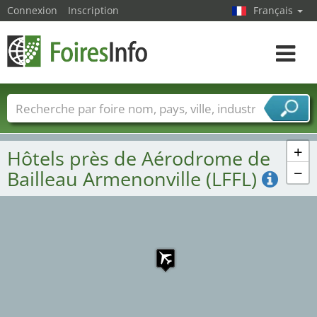
Connexion
Inscription
Français
Toggle
navigat
Foire noms
Pays
Villes
Secteurs de foire
Secteurs du fournisseur de services
+
Hôtels près de Aérodrome de
−
Bailleau Armenonville (LFFL)