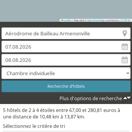
Leaflet
|
Map data ©
OpenStreetMap
contributors,
CC-BY-SA
Plus d'options de recherche
5
hôtels de
2
à
4
étoiles entre
67,00
et
280,81
euros à
une distance de
10,48
km à
13,87
km.
Sélectionnez le critère de tri