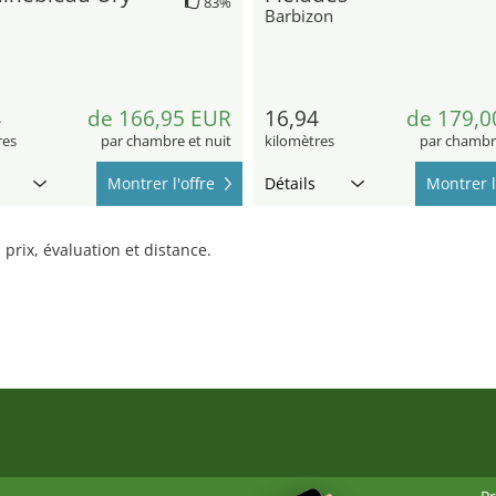
83%
Barbizon
4
de 166,95 EUR
16,94
de 179,0
res
par chambre et nuit
kilomètres
par chambre
Montrer l'offre
Détails
Montrer l
prix, évaluation et distance.