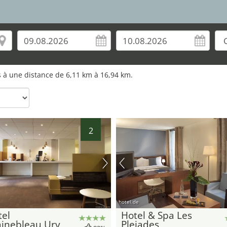
1
os à une distance de 6,11 km à 16,94 km.
2
hotel.de
tel
Hotel & Spa Les
ainebleau Ury
Pleiades