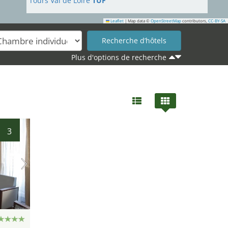
Tours Val de Loire
TUF
Leaflet
|
Map data ©
OpenStreetMap
contributors,
CC-BY-SA
Plus d'options de recherche
3