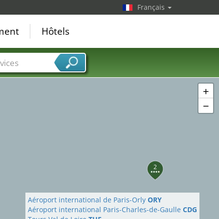
Français
ement
Hôtels
vices
+
−
2
Aéroport international de Paris-Orly
ORY
Aéroport international Paris-Charles-de-Gaulle
CDG