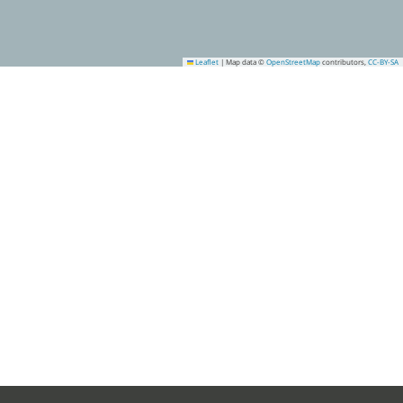
Leaflet
|
Map data ©
OpenStreetMap
contributors,
CC-BY-SA