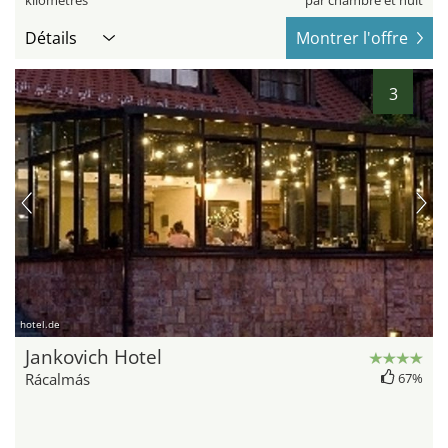
kilomètres
par chambre et nuit
Détails
Montrer l'offre
3
hotel.de
Jankovich Hotel
Rácalmás
67%