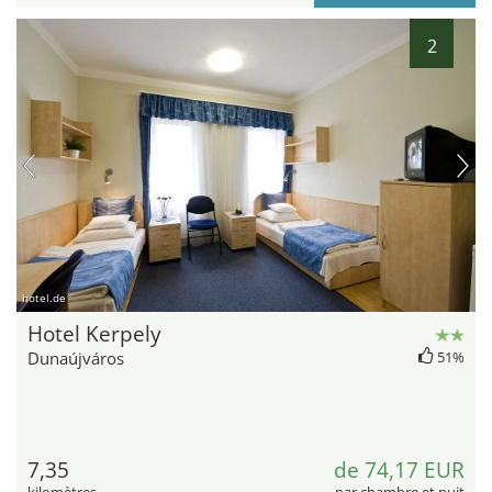
2
hotel.de
Hotel Kerpely
Dunaújváros
51%
7,35
de 74,17 EUR