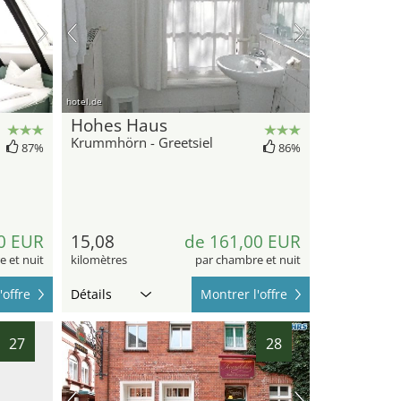
hotel.de
Hohes Haus
Krummhörn - Greetsiel
87%
86%
0 EUR
15,08
de 161,00 EUR
 et nuit
kilomètres
par chambre et nuit
'offre
Détails
Montrer l'offre
27
28