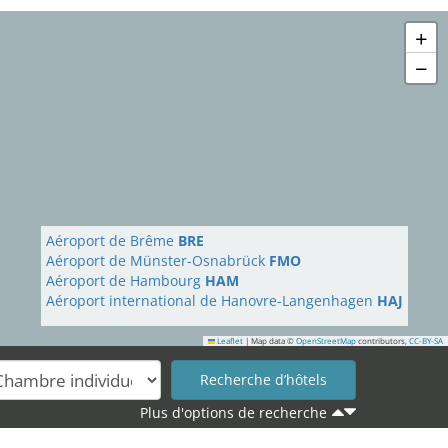
+
−
Aéroport de Brême
BRE
Aéroport de Münster-Osnabrück
FMO
Aéroport de Hambourg
HAM
Aéroport international de Hanovre-Langenhagen
HAJ
Leaflet
|
Map data ©
OpenStreetMap
contributors,
CC-BY-SA
Plus d'options de recherche