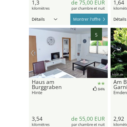
1,3
de 75,00 EUR
1,64
kilomètres
par chambre et nuit
kilomèt
Détails
Montrer l'offre
Détails
5
hotel.de
hotel.de
Haus am
Am Bo
Burggraben
Garn
84%
Hinte
Emden
3,54
de 55,00 EUR
2,92
kilomètres
par chambre et nuit
kilomèt