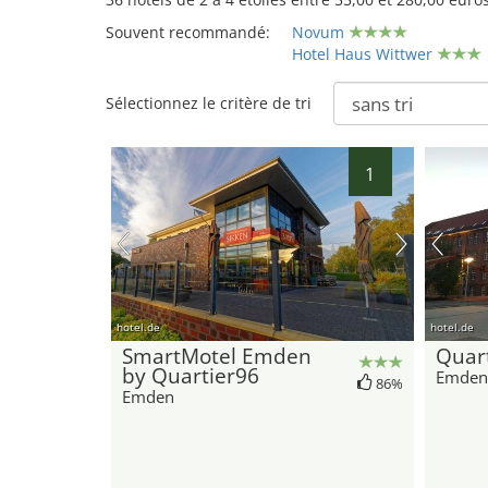
Souvent recommandé:
Novum
Hotel Haus Wittwer
Sélectionnez le critère de tri
1
hotel.de
hotel.de
SmartMotel Emden
Quart
by Quartier96
Emden
86%
Emden