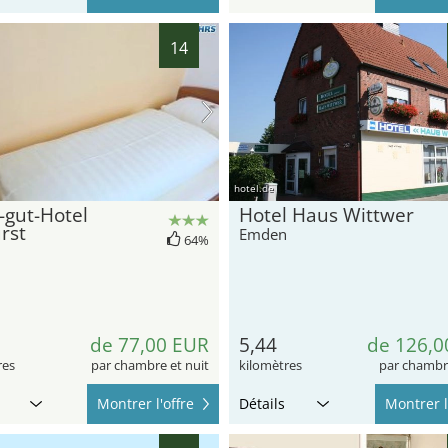
14
hotel.de
-gut-Hotel
Hotel Haus Wittwer
rst
Emden
64%
de 77,00 EUR
5,44
de 126,0
res
par chambre et nuit
kilomètres
par chambre
Montrer l'offre
Détails
Montrer l