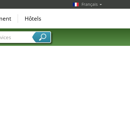
Français
ement
Hôtels
vices
22
18