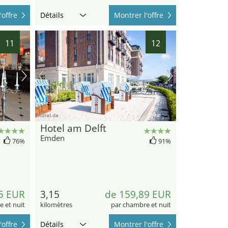
'offre
Détails
Montrer l'offre
11
12
hotel.de
Hotel am Delft
Emden
76%
91%
5 EUR
3,15
de 159,89 EUR
 et nuit
kilomètres
par chambre et nuit
'offre
Détails
Montrer l'offre