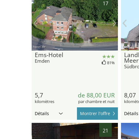
17
hotel.de
hotel.de
Ems-Hotel
Land
Meer
Emden
81%
Südbr
5,7
de 88,00 EUR
8,07
kilomètres
par chambre et nuit
kilomèt
Détails
Montrer l'offre
Détails
21