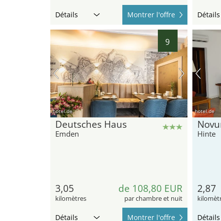
Détails
Montrer l'offre
Détails
9
hotel.de
hotel.de
Deutsches Haus
Nov
Emden
Hinte
3,05
de 108,80 EUR
2,87
kilomètres
par chambre et nuit
kilomèt
Détails
Montrer l'offre
Détails