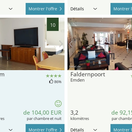
Montrer l'offre
Détails
Montrer l
10
hotel.de
um
Faldernpoort
Emden
86%
de 104,00 EUR
3,2
de 92,1
res
par chambre et nuit
kilomètres
par chambre
Montrer l'offre
Détails
Montrer l