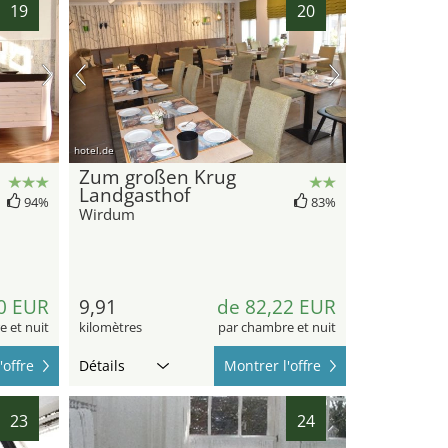
19
20
hotel.de
Zum großen Krug
Landgasthof
94%
83%
Wirdum
0 EUR
9,91
de 82,22 EUR
 et nuit
kilomètres
par chambre et nuit
'offre
Détails
Montrer l'offre
23
24