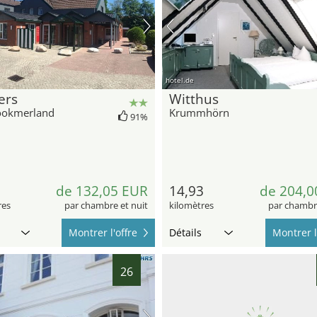
hotel.de
ers
Witthus
ookmerland
Krummhörn
91%
7
de 132,05 EUR
14,93
de 204,0
res
par chambre et nuit
kilomètres
par chambre
Montrer l'offre
Détails
Montrer l
26