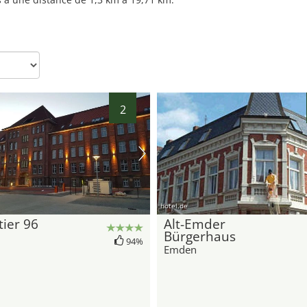
2
hotel.de
ier 96
Alt-Emder
Bürgerhaus
94%
Emden