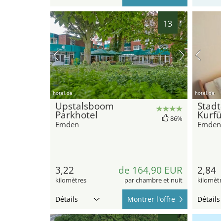
13
hotel.de
hotel.de
Upstalsboom
Stadt
Parkhotel
Kurfü
86%
Emden
Emden
3,22
de 164,90 EUR
2,84
kilomètres
par chambre et nuit
kilomèt
Détails
Montrer l'offre
Détails