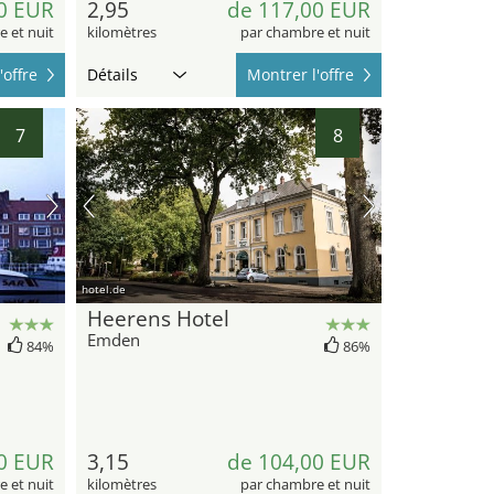
0 EUR
2,95
de 117,00 EUR
 et nuit
kilomètres
par chambre et nuit
'offre
Détails
Montrer l'offre
7
8
hotel.de
Heerens Hotel
Emden
84%
86%
0 EUR
3,15
de 104,00 EUR
 et nuit
kilomètres
par chambre et nuit