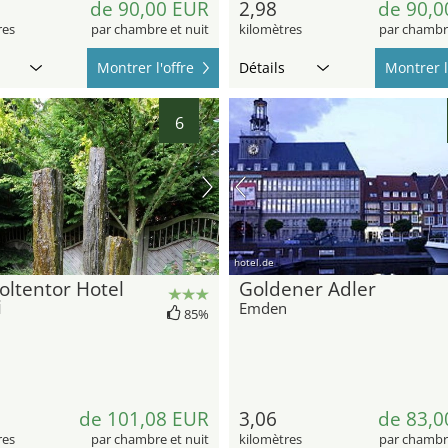
de 90,00 EUR
2,98
de 90,0
res
par chambre et nuit
kilomètres
par chambre
Montrer l'offre
Détails
Montrer l
6
hotel.de
ltentor Hotel
Goldener Adler
i
Emden
85%
de 101,08 EUR
3,06
de 83,0
res
par chambre et nuit
kilomètres
par chambre