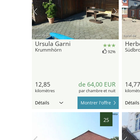
hotel.de
hotel.de
Ursula Garni
Herb
Krummhörn
Südbr
92%
12,85
de 64,00 EUR
14,7
kilomètres
par chambre et nuit
kilomèt
Détails
Montrer l'offre
Détails
25