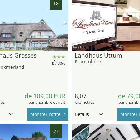
18
hotel.de
haus Grosses
Landhaus Uttum
Krummhörn
80%
ookmerland
de 109,00 EUR
8,07
de 79,0
res
par chambre et nuit
kilomètres
par chambre
Montrer l'offre
Détails
Montrer l
22