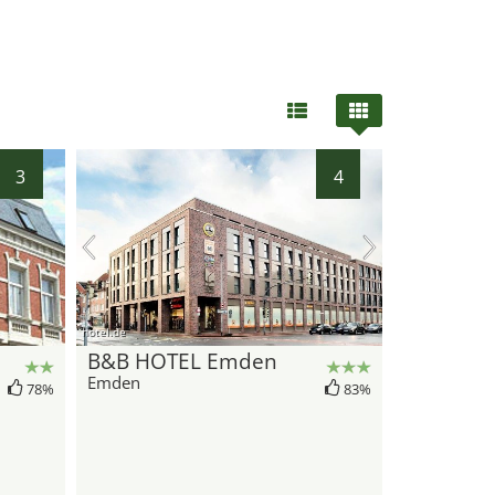
3
4
hotel.de
B&B HOTEL Emden
Emden
78%
83%