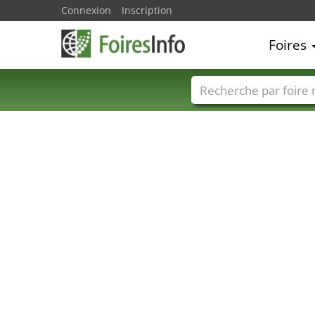
Connexion
Inscription
Foires
24
25
23
Foire noms
Pays
21