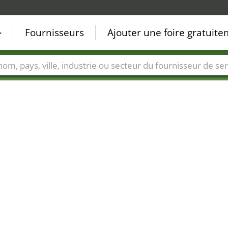
Fournisseurs
Ajouter une foire gratuit
Villes
Secteurs de foire
Secteurs du fournisseur de ser
20
19
16