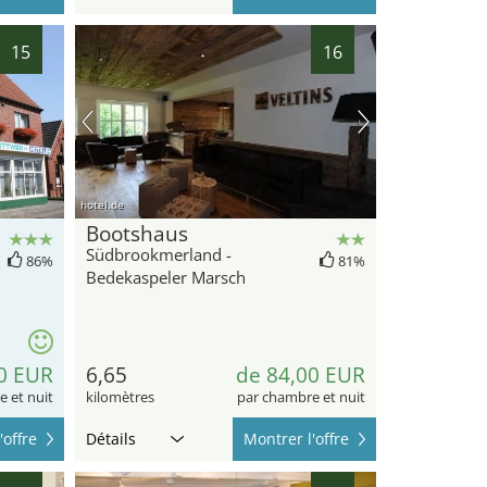
15
16
hotel.de
Bootshaus
Südbrookmerland -
86%
81%
Bedekaspeler Marsch
0 EUR
6,65
de 84,00 EUR
 et nuit
kilomètres
par chambre et nuit
'offre
Détails
Montrer l'offre