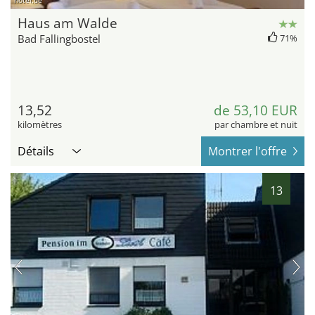
hotel.de
Haus am Walde
Bad Fallingbostel
71%
13,52
de 53,10 EUR
kilomètres
par chambre et nuit
Détails
Montrer l'offre
13