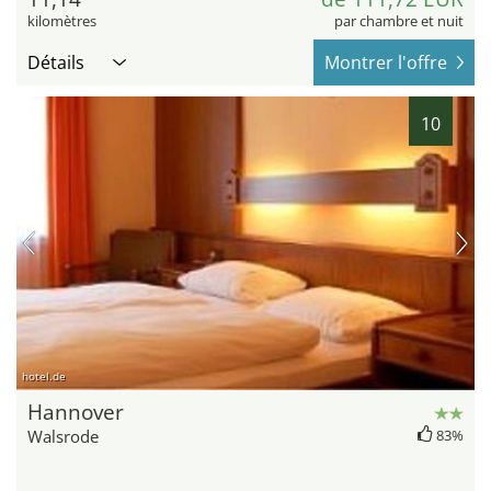
kilomètres
par chambre et nuit
Détails
Montrer l'offre
10
hotel.de
Hannover
Walsrode
83%