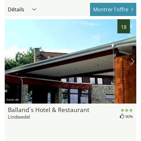
Détails
Montrer l'offre
18
hotel.de
Balland´s Hotel & Restaurant
Lindwedel
90%