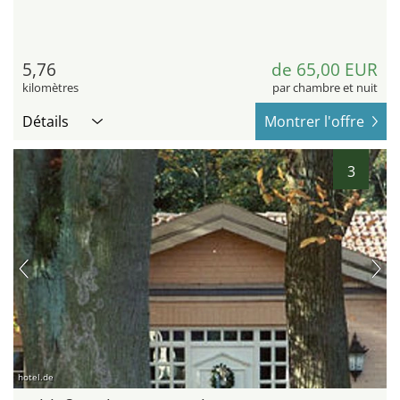
5,76
de 65,00 EUR
kilomètres
par chambre et nuit
Détails
Montrer l'offre
3
hotel.de