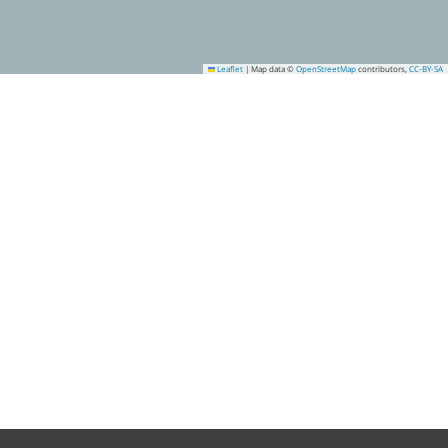
Leaflet
|
Map data ©
OpenStreetMap
contributors,
CC-BY-SA
3
6