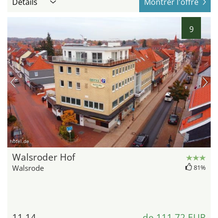
Détails
Montrer l'offre
9
hotel.de
Walsroder Hof
Walsrode
81%
11,14
de 111,72 EUR