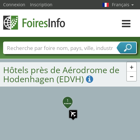
Connexion
Inscription
Français
Toggle
navigat
2
Foire noms
Pays
Villes
Secteurs de foire
Secteurs du fournisseur de services
+
Hôtels près de Aérodrome de
−
Hodenhagen (EDVH)
1