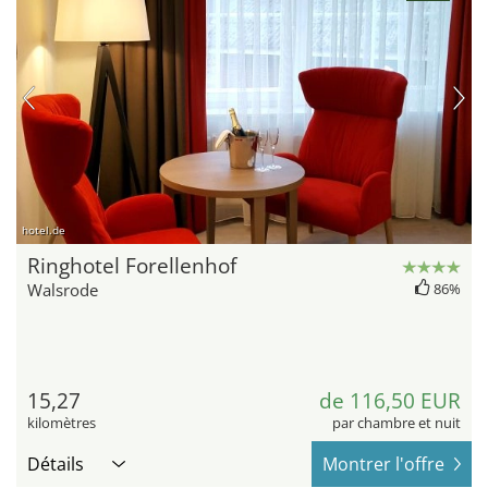
hotel.de
Ringhotel Forellenhof
Walsrode
86%
15,27
de 116,50 EUR
kilomètres
par chambre et nuit
Détails
Montrer l'offre