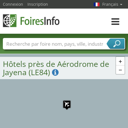
Connexion
Inscription
Français
Toggle
navigat
Foire noms
Pays
Villes
Secteurs de foire
Secteurs du fournisseur de services
+
Hôtels près de Aérodrome de
−
Jayena (LE84)