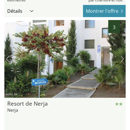
kilomètres
par chambre et nuit
Détails
Montrer l'offre
3
hotel.de
Resort de Nerja
Nerja