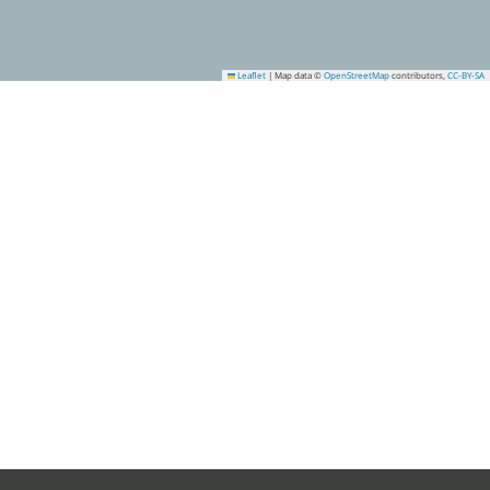
Leaflet
|
Map data ©
OpenStreetMap
contributors,
CC-BY-SA