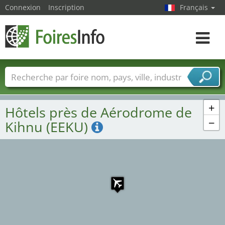
Connexion
Inscription
Français
Toggle
navigat
Foire noms
Pays
Villes
Secteurs de foire
Secteurs du fournisseur de services
+
Hôtels près de Aérodrome de
−
Kihnu (EEKU)