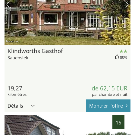
hotel.de
Klindworths Gasthof
Sauensiek
80%
19,27
de 62,15 EUR
kilomètres
par chambre et nuit
Détails
Montrer l'offre
16