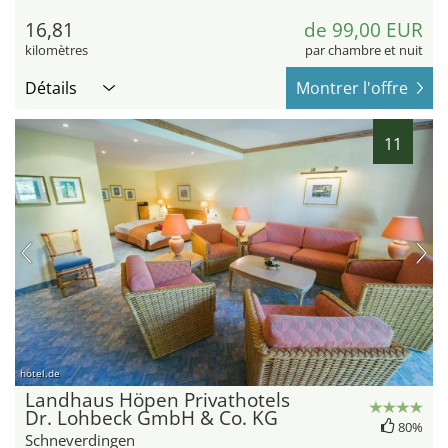
16,81
de 99,00 EUR
kilomètres
par chambre et nuit
Détails
Montrer l'offre
11
hotel.de
Landhaus Höpen Privathotels
Dr. Lohbeck GmbH & Co. KG
80%
Schneverdingen