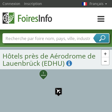
Connexion
Inscription
Français
Toggle
navigat
Foire noms
Pays
Villes
Secteurs de foire
Secteurs du fournisseur de services
+
Hôtels près de Aérodrome de
−
Lauenbrück (EDHU)
1