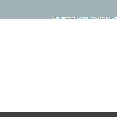
Leaflet
|
Map data ©
OpenStreetMap
contributors,
CC-BY-SA