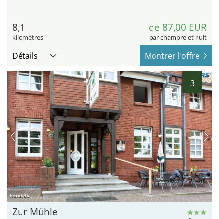
8,1
de 87,00 EUR
kilomètres
par chambre et nuit
Détails
Montrer l'offre
3
hotel.de
Zur Mühle