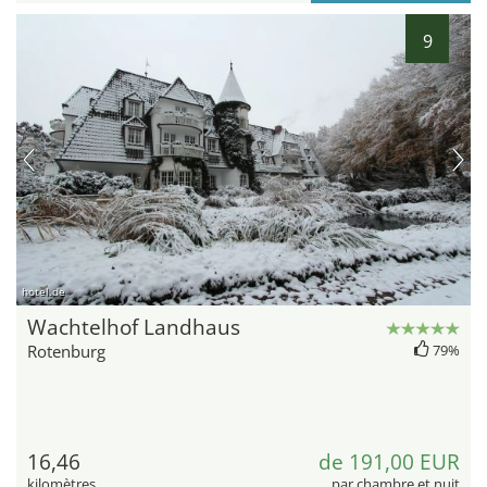
9
hotel.de
Wachtelhof Landhaus
Rotenburg
79%
16,46
de 191,00 EUR
kilomètres
par chambre et nuit