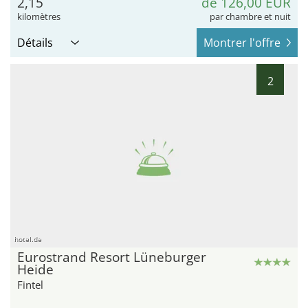
2,15
de 126,00 EUR
kilomètres
par chambre et nuit
Détails
Montrer l'offre
2
hotel.de
Eurostrand Resort Lüneburger
Heide
Fintel