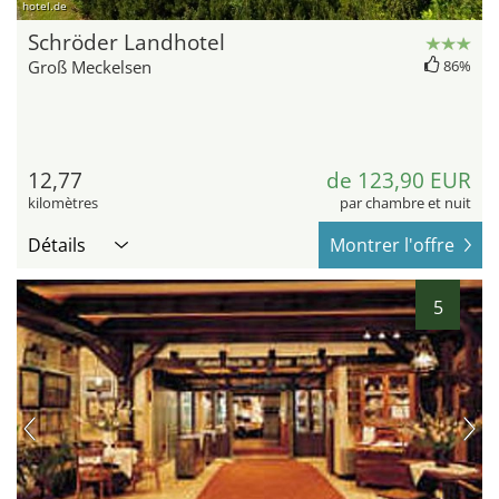
hotel.de
Schröder Landhotel
Groß Meckelsen
86%
12,77
de 123,90 EUR
kilomètres
par chambre et nuit
Détails
Montrer l'offre
5