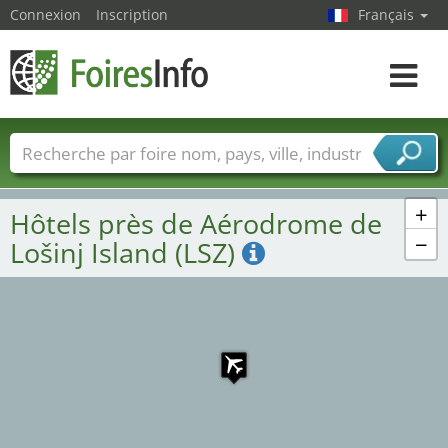
Connexion
Inscription
Français
Toggle
navigat
Foire noms
Pays
Villes
Secteurs de foire
Secteurs du fournisseur de services
+
Hôtels près de Aérodrome de
−
Lošinj Island (LSZ)