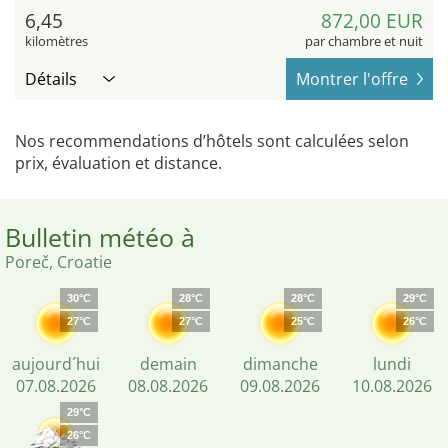
6,45
872,00 EUR
kilomètres
par chambre et nuit
Détails
Montrer l'offre
Nos recommendations d’hôtels sont calculées selon
prix, évaluation et distance.
Bulletin météo à
Poreč, Croatie
30°C
28°C
28°C
29°C
27°C
27°C
25°C
26°C
aujourd´hui
demain
dimanche
lundi
07.08.2026
08.08.2026
09.08.2026
10.08.2026
29°C
26°C