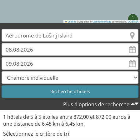
1
Leaflet
|
Map data ©
OpenStreetMap
contributors,
CC-BY-SA
Plus d'options de recherche
1
hôtels de
5
à
5
étoiles entre
872,00
et
872,00
euros à
une distance de
6,45
km à
6,45
km.
Sélectionnez le critère de tri