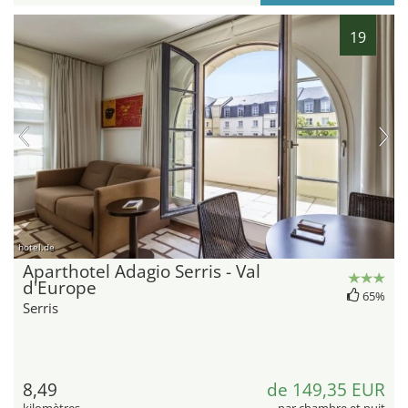
19
hotel.de
Aparthotel Adagio Serris - Val
d'Europe
65%
Serris
8,49
de 149,35 EUR
kilomètres
par chambre et nuit