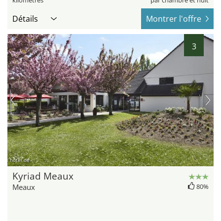
kilomètres
par chambre et nuit
Détails
Montrer l'offre
3
hotel.de
Kyriad Meaux
Meaux
80%