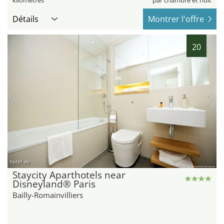
Détails
Montrer l'offre
20
hotel.de
Staycity Aparthotels near
Disneyland® Paris
Bailly-Romainvilliers