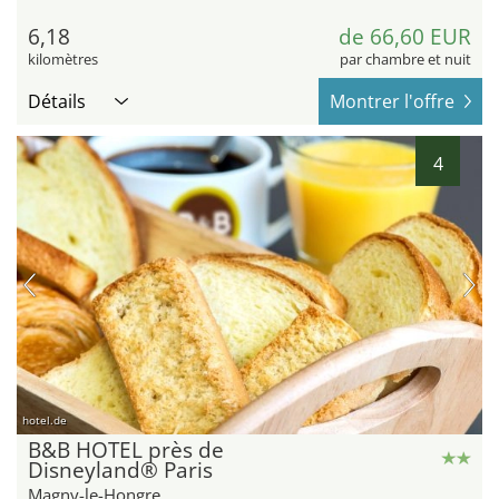
6,18
de 66,60 EUR
kilomètres
par chambre et nuit
Détails
Montrer l'offre
4
hotel.de
B&B HOTEL près de
Disneyland® Paris
Magny-le-Hongre