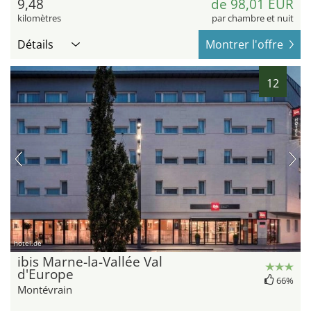
9,48
de 98,01 EUR
kilomètres
par chambre et nuit
Détails
Montrer l'offre
12
hotel.de
ibis Marne-la-Vallée Val
d'Europe
66%
Montévrain