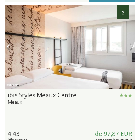
2
hotel.de
ibis Styles Meaux Centre
Meaux
4,43
de 97,87 EUR