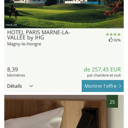
hotel.de
HOTEL PARIS MARNE-LA-
VALLÉE by IHG
92%
Magny-le-Hongre
8,39
de 257,45 EUR
kilomètres
par chambre et nuit
Détails
Montrer l'offre
25