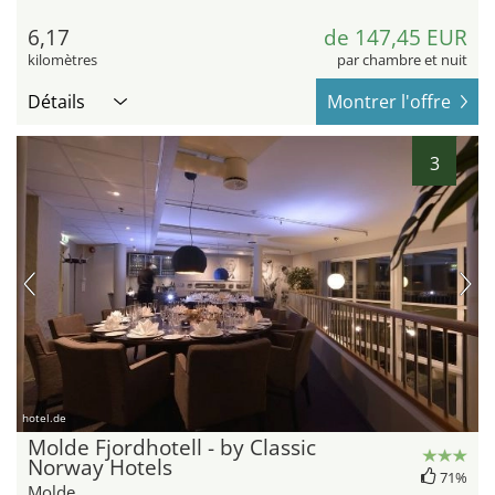
6,17
de 147,45 EUR
kilomètres
par chambre et nuit
Détails
Montrer l'offre
3
hotel.de
Molde Fjordhotell - by Classic
Norway Hotels
71%
Molde