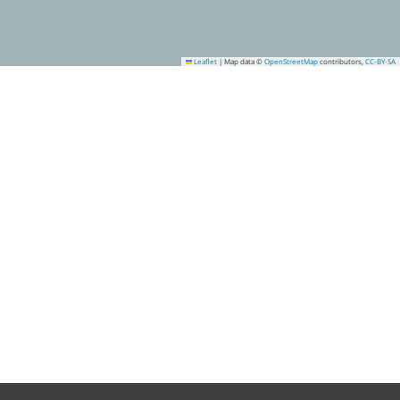
Leaflet
|
Map data ©
OpenStreetMap
contributors,
CC-BY-SA