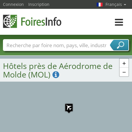
Connexion
Inscription
Français
Toggle
navigat
Foire noms
Pays
Villes
Secteurs de foire
Secteurs du fournisseur de services
+
Hôtels près de Aérodrome de
−
Molde (MOL)