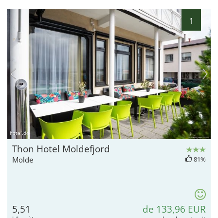
1
hotel.de
Thon Hotel Moldefjord
Molde
81%
5,51
de 133,96 EUR