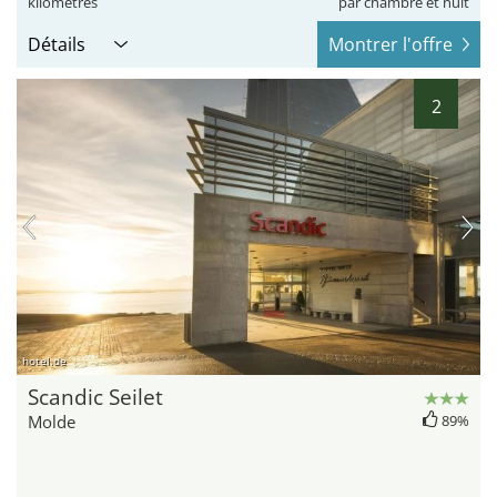
kilomètres
par chambre et nuit
Détails
Montrer l'offre
2
hotel.de
Scandic Seilet
Molde
89%