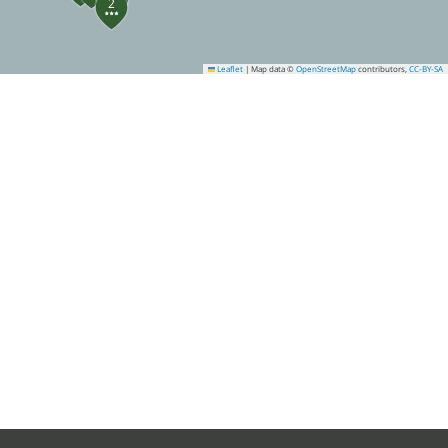
2
Leaflet
|
Map data ©
OpenStreetMap
contributors,
CC-BY-SA