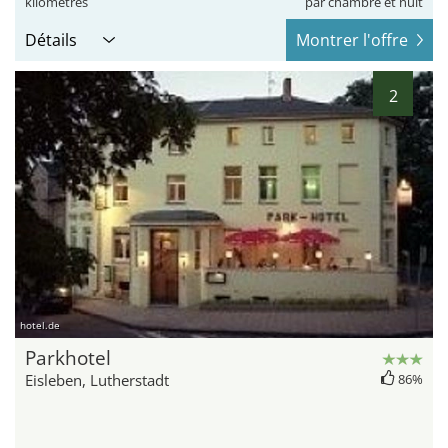
kilomètres
par chambre et nuit
Détails
Montrer l'offre
2
hotel.de
Parkhotel
Eisleben, Lutherstadt
86%