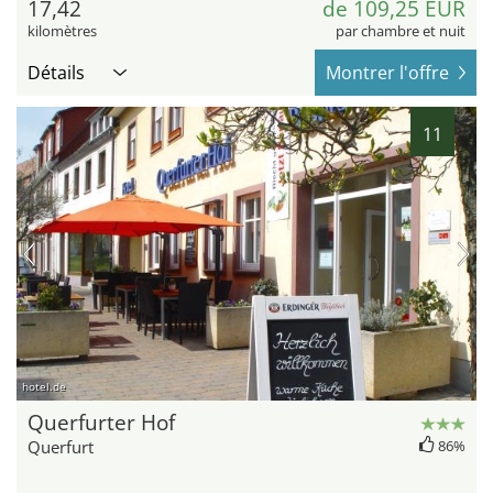
17,42
de 109,25 EUR
kilomètres
par chambre et nuit
Détails
Montrer l'offre
11
hotel.de
Querfurter Hof
Querfurt
86%