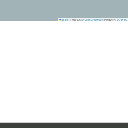
Leaflet
|
Map data ©
OpenStreetMap
contributors,
CC-BY-SA