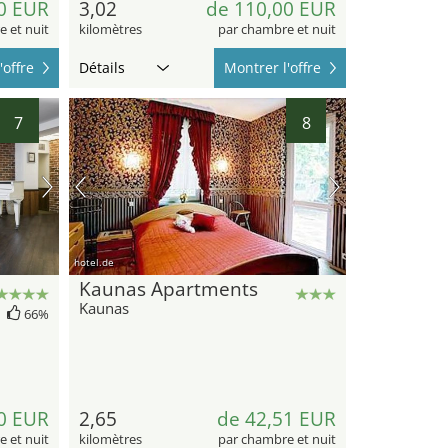
0 EUR
3,02
de 110,00 EUR
 et nuit
kilomètres
par chambre et nuit
'offre
Détails
Montrer l'offre
7
8
hotel.de
Kaunas Apartments
Kaunas
66%
0 EUR
2,65
de 42,51 EUR
 et nuit
kilomètres
par chambre et nuit