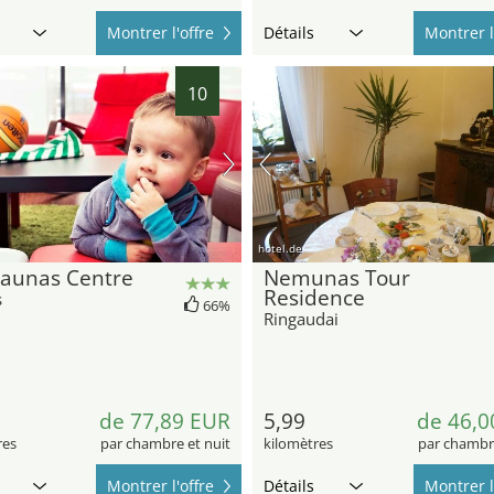
Montrer l'offre
Détails
Montrer l
10
hotel.de
Kaunas Centre
Nemunas Tour
Residence
s
66%
Ringaudai
de 77,89 EUR
5,99
de 46,0
res
par chambre et nuit
kilomètres
par chambre
Montrer l'offre
Détails
Montrer l