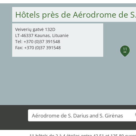
Hôtels près de Aérodrome de S.
Veiverių gatvė 132D
LT-46337 Kaunas, Lituanie
Tel: +370 (0)37 391548
Fax: +370 (0)37 391548
11
11 hôtels de 2 à 4 étoiles entre 42,51 et 125,80 eur