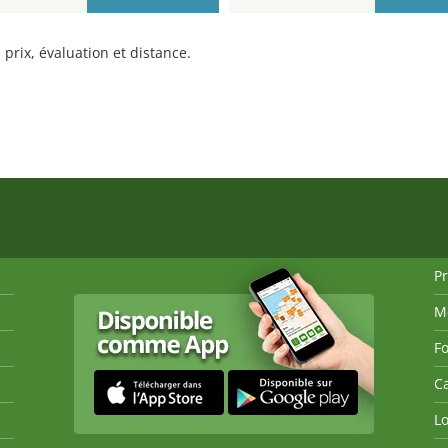
prix, évaluation et distance.
P
M
Fo
Ca
Lo