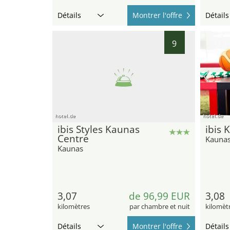
Détails
Montrer l'offre
Détails
9
hotel.de
hotel.de
ibis Styles Kaunas
ibis 
Centre
Kauna
Kaunas
3,07
de 96,99 EUR
3,08
kilomètres
par chambre et nuit
kilomèt
Détails
Montrer l'offre
Détails