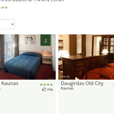
2
hotel.de
l Kaunas
Daugirdas Old City
s
Kaunas
79%