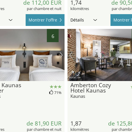
de 112,00 EUR
1,74
de 90,5
res
par chambre et nuit
kilomètres
par chambre
Montrer l'offre
Détails
Montrer l
6
hotel.de
 Kaunas
Amberton Cozy
er
Hotel Kaunas
71%
s
Kaunas
de 81,90 EUR
1,87
de 125,8
res
par chambre et nuit
kilomètres
par chambre