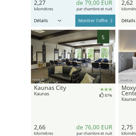
2,27
de 79,00 EUR
2,62
kilomètres
par chambre et nuit
kilomèt
Détails
Montrer l'offre
Détails
5
hotel.de
hotel.de
Kaunas City
Moxy
Cent
Kaunas
87%
Kauna
2,66
de 76,00 EUR
2,75
kilomètres
par chambre et nuit
kilomèt