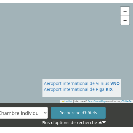
+
−
Aéroport international de Vilnius
VNO
Aéroport international de Riga
RIX
Leaflet
|
Map data ©
OpenStreetMap
contributors,
CC-BY-SA
Plus d'options de recherche