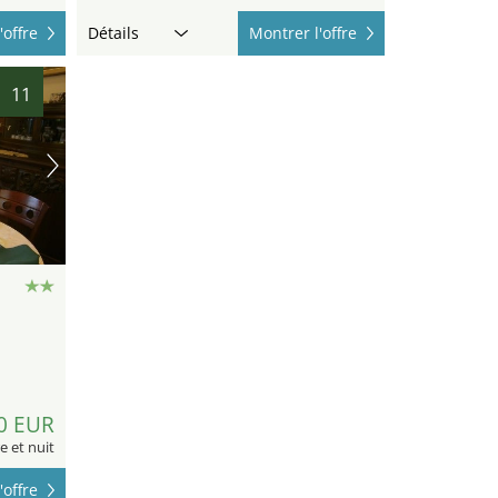
'offre
Détails
Montrer l'offre
11
0 EUR
 et nuit
'offre