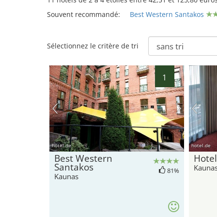
Souvent recommandé:
Best Western Santakos
Sélectionnez le critère de tri
1
hotel.de
hotel.de
Best Western
Hote
Santakos
Kauna
81%
Kaunas