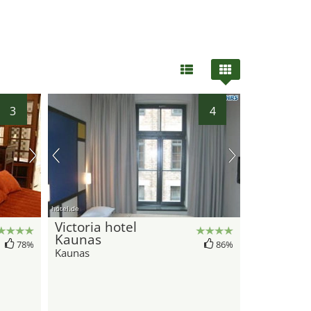
3
4
hotel.de
Victoria hotel
Kaunas
78%
86%
Kaunas