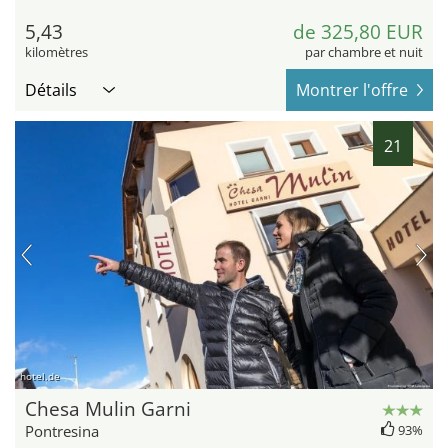
5,43
de 325,80 EUR
kilomètres
par chambre et nuit
Détails
Montrer l'offre
21
hotel.de
Chesa Mulin Garni
Pontresina
93%