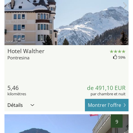
hotel.de
Hotel Walther
Pontresina
59%
5,46
de 491,10 EUR
kilomètres
par chambre et nuit
Détails
Montrer l'offre
9