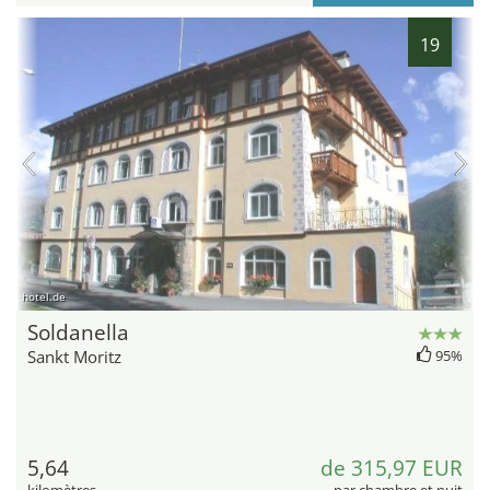
19
hotel.de
Soldanella
Sankt Moritz
95%
5,64
de 315,97 EUR
kilomètres
par chambre et nuit