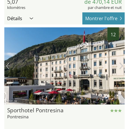
5,07
de 470,14 EUR
kilomètres
par chambre et nuit
Détails
Montrer l'offre
12
hotel.de
Sporthotel Pontresina
Pontresina