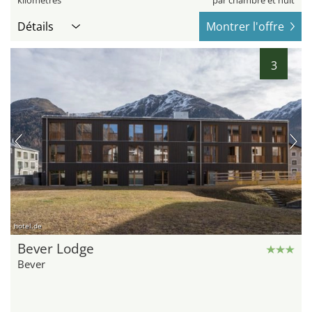
kilomètres
par chambre et nuit
Détails
Montrer l'offre
3
hotel.de
Bever Lodge
Bever