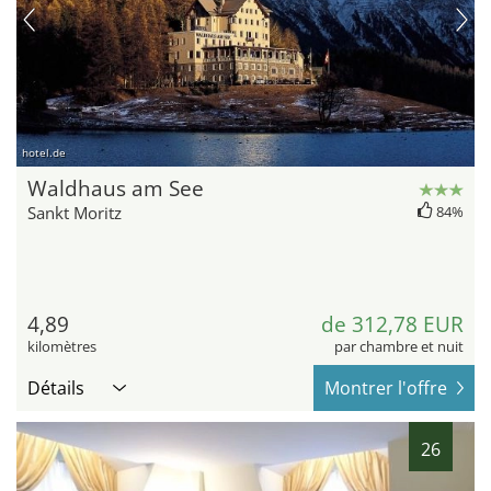
hotel.de
Waldhaus am See
Sankt Moritz
84%
4,89
de 312,78 EUR
kilomètres
par chambre et nuit
Détails
Montrer l'offre
26