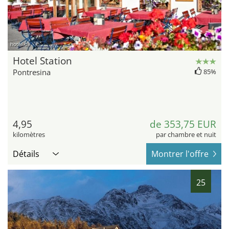
hotel.de
Hotel Station
Pontresina
85%
4,95
de 353,75 EUR
kilomètres
par chambre et nuit
Détails
Montrer l'offre
25