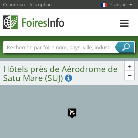
Connexion
Inscription
Français
Toggle
navigat
Foire noms
Pays
Villes
Secteurs de foire
Secteurs du fournisseur de services
+
Hôtels près de Aérodrome de
−
Satu Mare (SUJ)