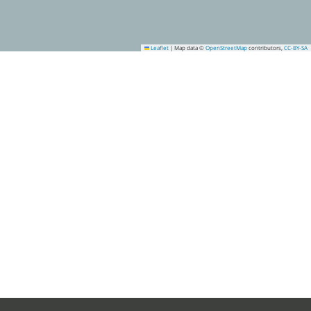
Leaflet
|
Map data ©
OpenStreetMap
contributors,
CC-BY-SA