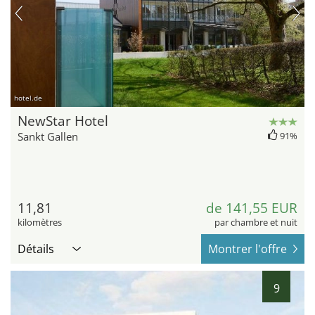
hotel.de
NewStar Hotel
Sankt Gallen
91%
11,81
de 141,55 EUR
kilomètres
par chambre et nuit
Détails
Montrer l'offre
9