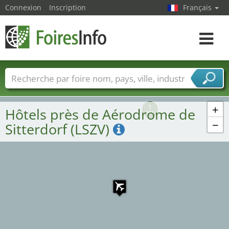
Connexion
Inscription
Français
Toggle
navigat
Foire noms
Pays
Villes
Secteurs de foire
Secteurs du fournisseur de services
+
1
Hôtels près de Aérodrome de
−
Sitterdorf (LSZV)