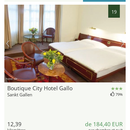
19
hotel.de
Boutique City Hotel Gallo
Sankt Gallen
79%
12,39
de 184,40 EUR
kilomètres
par chambre et nuit