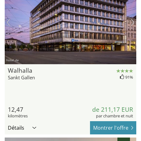
hotel.de
Walhalla
Sankt Gallen
91%
12,47
de 211,17 EUR
kilomètres
par chambre et nuit
Détails
Montrer l'offre