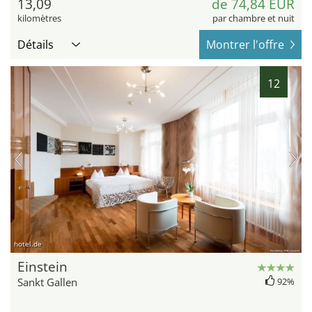
13,09
de 74,84 EUR
kilomètres
par chambre et nuit
Détails
Montrer l'offre
12
hotel.de
Einstein
Sankt Gallen
92%