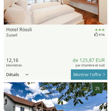
hotel.de
Hotel Rössli
Zuzwil
91%
12,16
de 125,87 EUR
kilomètres
par chambre et nuit
Détails
Montrer l'offre
25