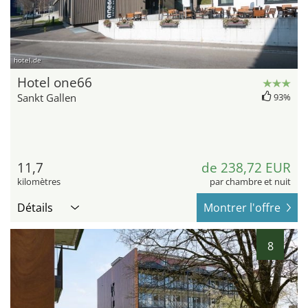
hotel.de
Hotel one66
Sankt Gallen
93%
11,7
de 238,72 EUR
kilomètres
par chambre et nuit
Détails
Montrer l'offre
8