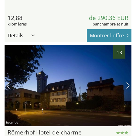
12,88
de 290,36 EUR
kilomètres
par chambre et nuit
Détails
Montrer l'offre
13
hotel.de
Römerhof Hotel de charme