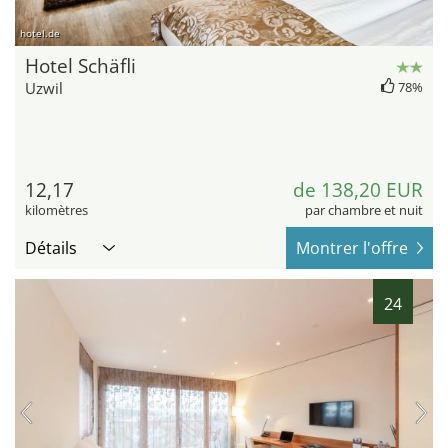
hotel.de
Hotel Schäfli
Uzwil
78%
12,17
de 138,20 EUR
kilomètres
par chambre et nuit
Détails
Montrer l'offre
24