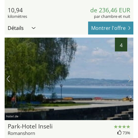
10,94
de 236,46 EUR
kilomètres
par chambre et nuit
Détails
Montrer l'offre
4
hotel.de
Park-Hotel Inseli
Romanshorn
73%