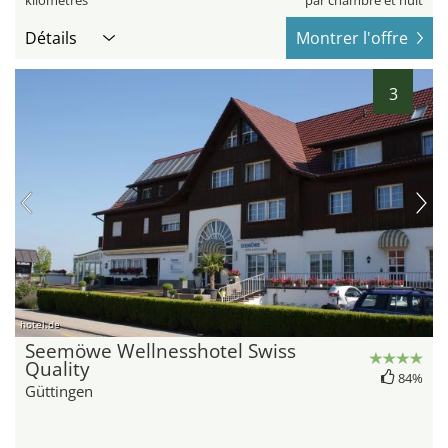
kilomètres
par chambre et nuit
Détails
Montrer l'offre
3
hotel.de
Seemöwe Wellnesshotel Swiss
Quality
84%
Güttingen