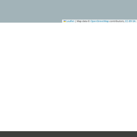
Leaflet
|
Map data ©
OpenStreetMap
contributors,
CC-BY-SA
2
7
8