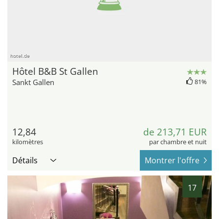
hotel.de
Hôtel B&B St Gallen
Sankt Gallen
81%
12,84
de 213,71 EUR
kilomètres
par chambre et nuit
Détails
Montrer l'offre
17