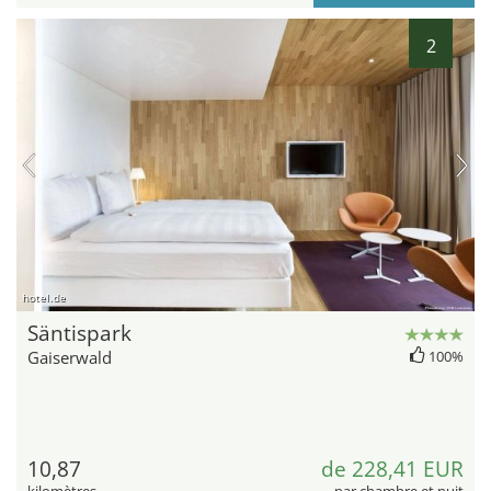
2
hotel.de
Säntispark
Gaiserwald
100%
10,87
de 228,41 EUR