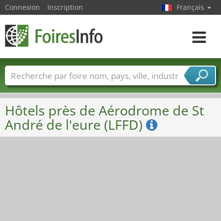
Connexion
Inscription
Français
Toggle
navigat
Foire noms
Pays
Villes
Secteurs de foire
Secteurs du fournisseur de services
Hôtels près de Aérodrome de St
André de l'eure (LFFD)