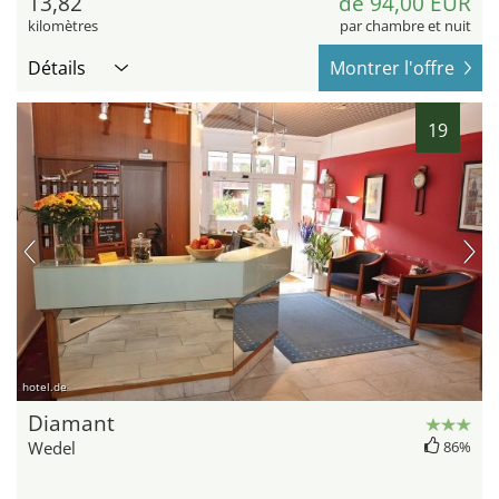
13,82
de 94,00 EUR
kilomètres
par chambre et nuit
Détails
Montrer l'offre
19
hotel.de
Diamant
Wedel
86%