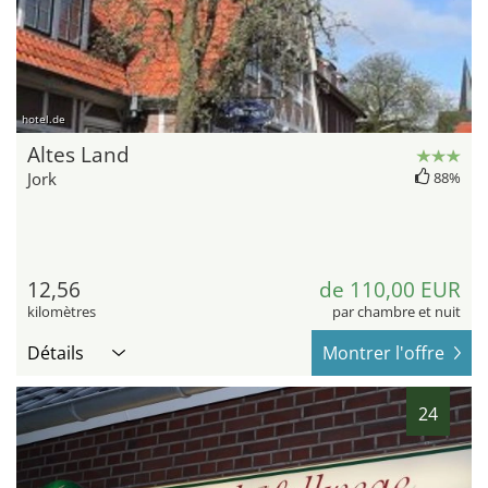
hotel.de
Altes Land
Jork
88%
12,56
de 110,00 EUR
kilomètres
par chambre et nuit
Détails
Montrer l'offre
24