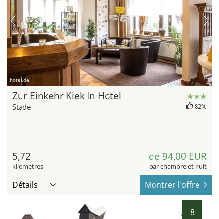
hotel.de
Zur Einkehr Kiek In Hotel
Stade
82%
5,72
de 94,00 EUR
kilomètres
par chambre et nuit
Détails
Montrer l'offre
8