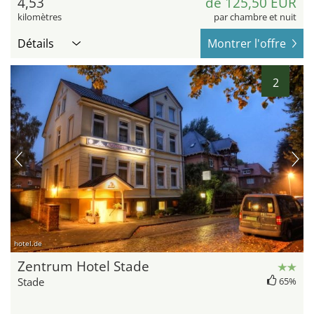
4,53
de 125,50 EUR
kilomètres
par chambre et nuit
Détails
Montrer l'offre
2
hotel.de
Zentrum Hotel Stade
Stade
65%