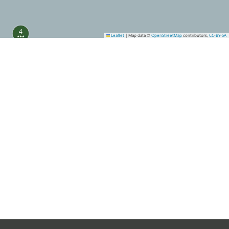
4
Leaflet
|
Map data ©
OpenStreetMap
contributors,
CC-BY-SA
16