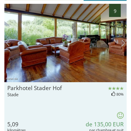
9
hotel.de
Parkhotel Stader Hof
Stade
80%
5,09
de 135,00 EUR
kilomètres
par chambre et nuit