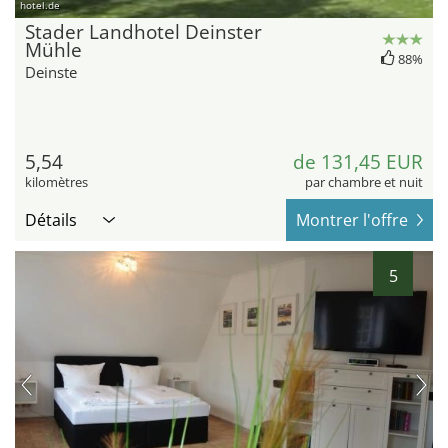
hotel.de
Stader Landhotel Deinster
Mühle
88%
Deinste
5,54
de 131,45 EUR
kilomètres
par chambre et nuit
Détails
Montrer l'offre
5