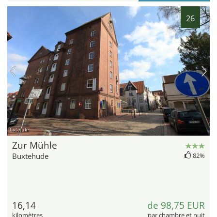
26
hotel.de
Zur Mühle
Buxtehude
82%
16,14
de 98,75 EUR
kilomètres
par chambre et nuit