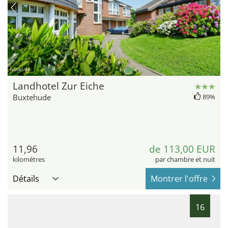
hotel.de
Landhotel Zur Eiche
Buxtehude
89%
11,96
de 113,00 EUR
kilomètres
par chambre et nuit
Détails
Montrer l'offre
16