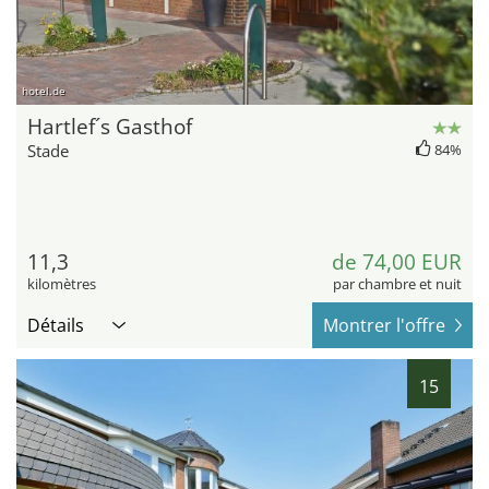
hotel.de
Hartlef´s Gasthof
Stade
84%
11,3
de 74,00 EUR
kilomètres
par chambre et nuit
Détails
Montrer l'offre
15