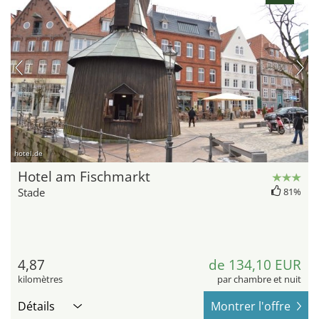
hotel.de
Hotel am Fischmarkt
Stade
81%
4,87
de 134,10 EUR
kilomètres
par chambre et nuit
Détails
Montrer l'offre