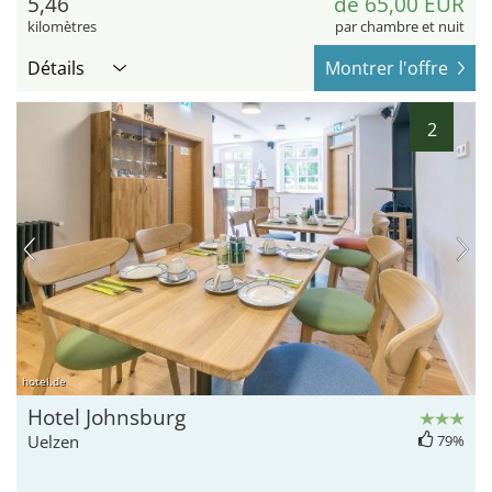
5,46
de 65,00 EUR
kilomètres
par chambre et nuit
Détails
Montrer l'offre
2
hotel.de
Hotel Johnsburg
Uelzen
79%