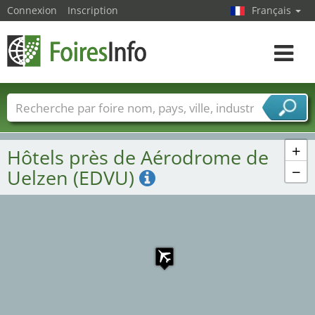
Connexion
Inscription
Français
Toggle
navigat
Foire noms
Pays
Villes
Secteurs de foire
Secteurs du fournisseur de services
+
Hôtels près de Aérodrome de
−
Uelzen (EDVU)