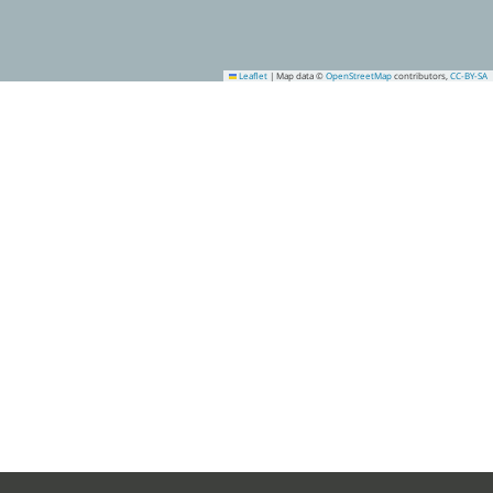
Leaflet
|
Map data ©
OpenStreetMap
contributors,
CC-BY-SA
1
3