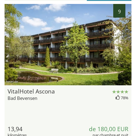
9
hotel.de
VitalHotel Ascona
Bad Bevensen
78%
13,94
de 180,00 EUR
kilomètres
par chambre et nuit