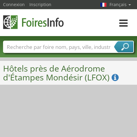
Connexion
Inscription
Français
Toggle
navigat
Foire noms
Pays
Villes
Secteurs de foire
Secteurs du fournisseur de services
Hôtels près de Aérodrome
d'Étampes Mondésir (LFOX)