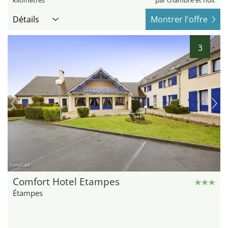
kilomètres
par chambre et nuit
Détails
Montrer l'offre
3
hotel.de
Comfort Hotel Etampes
Étampes