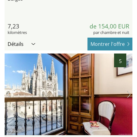
7,23
de 154,00 EUR
kilomètres
par chambre et nuit
Détails
Montrer l'offre
5
hotel.de