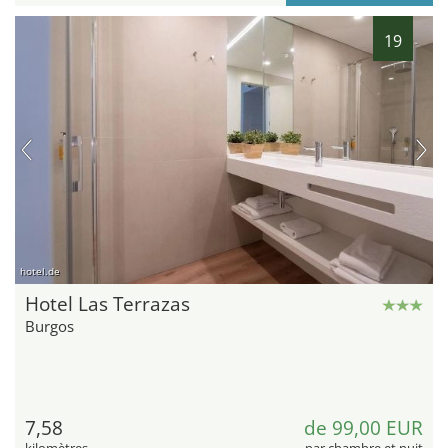
19
hotel.de
Hotel Las Terrazas
Burgos
7,58
de 99,00 EUR
kilomètres
par chambre et nuit