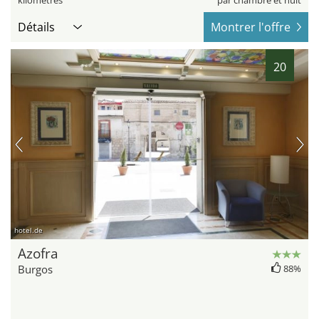
Détails
Montrer l'offre
20
hotel.de
Azofra
Burgos
88%