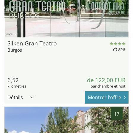
hotel.de
Silken Gran Teatro
Burgos
82%
6,52
de 122,00 EUR
kilomètres
par chambre et nuit
Détails
Montrer l'offre
17