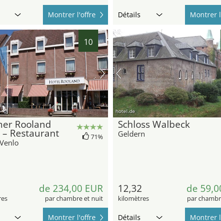
Montrer l'offre
Détails
Montrer l
10
hotel.de
her Rooland
Schloss Walbeck
 – Restaurant
Geldern
71%
 Venlo
9
de 234,00 EUR
12,32
de 59,0
res
par chambre et nuit
kilomètres
par chambre
Montrer l'offre
Détails
Montrer l