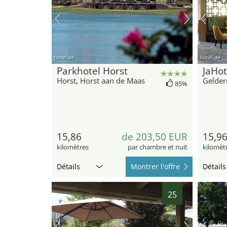
hotel.de
hotel.de
Parkhotel Horst
JaHot
Horst, Horst aan de Maas
Gelder
85%
15,86
de 203,50 EUR
15,9
kilomètres
par chambre et nuit
kilomèt
Détails
Montrer l'offre
Détails
25