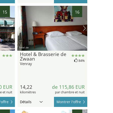
15
16
hotel.de
Hotel & Brasserie de
Zwaan
84%
Venray
0 EUR
14,22
de 115,86 EUR
 et nuit
kilomètres
par chambre et nuit
'offre
Détails
Montrer l'offre