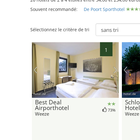
Souvent recommandé:
De Poort Sporthotel
17
16
Sélectionnez le critère de tri
1
hotel.de
hotel.de
Best Deal
Schlo
Airporthotel
Hotel
73%
21
Weeze
Weeze