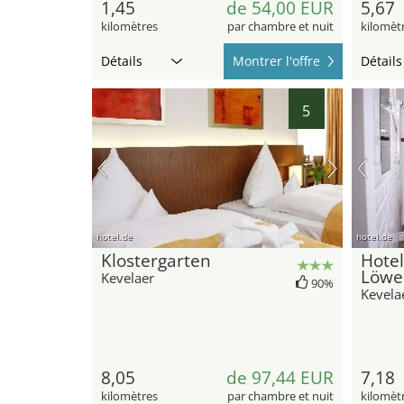
1,45
de 54,00 EUR
5,67
kilomètres
par chambre et nuit
kilomèt
Détails
Montrer l'offre
Détails
5
hotel.de
hotel.de
Klostergarten
Hote
Löwe
Kevelaer
90%
Kevela
8,05
de 97,44 EUR
7,18
kilomètres
par chambre et nuit
kilomèt