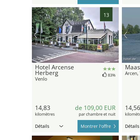
13
hotel.de
hotel.de
Hotel Arcense
Maas
Herberg
Arcen,
83%
Venlo
14,83
de 109,00 EUR
14,5
kilomètres
par chambre et nuit
kilomèt
Détails
Montrer l'offre
Détails