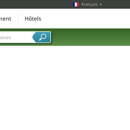
Français
ement
Hôtels
23
vices
20