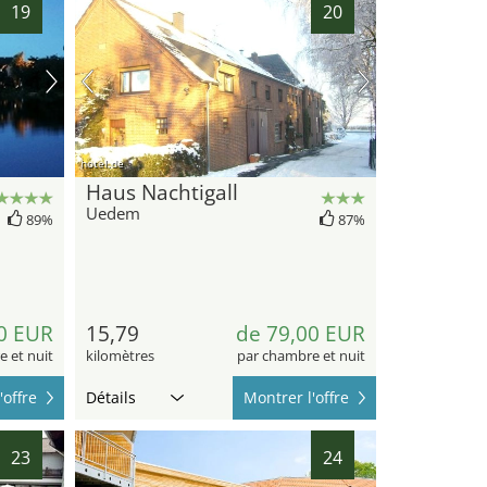
19
20
hotel.de
Haus Nachtigall
Uedem
89%
87%
0 EUR
15,79
de 79,00 EUR
 et nuit
kilomètres
par chambre et nuit
'offre
Détails
Montrer l'offre
23
24