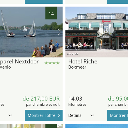
14
hotel.de
parel Nextdoor
Hotel Riche
 Venlo
Boxmeer
6
de 217,00 EUR
14,03
de 95,0
res
par chambre et nuit
kilomètres
par chambre
Montrer l'offre
Détails
Montrer l