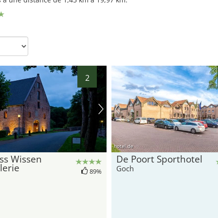
2
10
hotel.de
ss Wissen
De Poort Sporthotel
lerie
12
14
13
Goch
89%