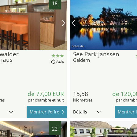
18
hotel.de
swalder
See Park Janssen
haus
Geldern
84%
de 77,00 EUR
15,58
de 120,0
res
par chambre et nuit
kilomètres
par chambre
Montrer l'offre
Détails
Montrer l
22