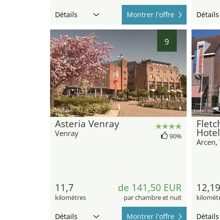
Détails
Montrer l'offre
Détails
9
hotel.de
hotel.de
Asteria Venray
Fletc
Hotel
Venray
90%
Arcen,
11,7
de 141,50 EUR
12,1
kilomètres
par chambre et nuit
kilomèt
Détails
Montrer l'offre
Détails