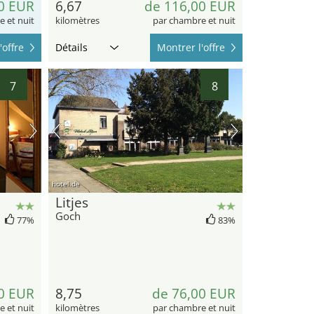
0 EUR
6,67
de 116,00 EUR
 et nuit
kilomètres
par chambre et nuit
'offre
Détails
Montrer l'offre
7
8
hotel.de
Litjes
Goch
77%
83%
0 EUR
8,75
de 76,00 EUR
 et nuit
kilomètres
par chambre et nuit