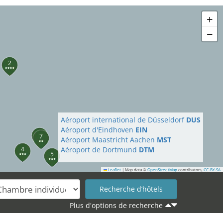
+
−
2
Aéroport international de Düsseldorf
DUS
Aéroport d'Eindhoven
EIN
6
7
Aéroport Maastricht Aachen
MST
4
Aéroport de Dortmund
DTM
5
Leaflet
|
Map data ©
OpenStreetMap
contributors,
CC-BY-SA
Plus d'options de recherche