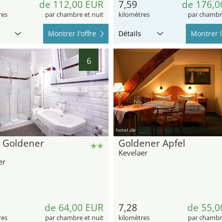
de 112,00 EUR
7,59
de 176,0
res
par chambre et nuit
kilomètres
par chambre
Montrer l'offre
Détails
Montrer l
25
6
hotel.de
l Goldener
Goldener Apfel
Kevelaer
er
de 64,00 EUR
7,28
de 55,0
res
par chambre et nuit
kilomètres
par chambre