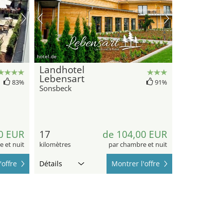
hotel.de
Landhotel
Lebensart
83%
91%
Sonsbeck
0 EUR
17
de 104,00 EUR
 et nuit
kilomètres
par chambre et nuit
'offre
Détails
Montrer l'offre