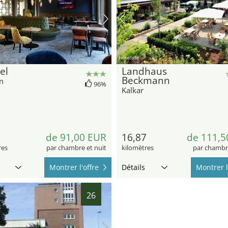
hotel.de
el
Landhaus
Beckmann
n
96%
Kalkar
6
de 91,00 EUR
16,87
de 111,5
res
par chambre et nuit
kilomètres
par chambre
Montrer l'offre
Détails
Montrer l
26