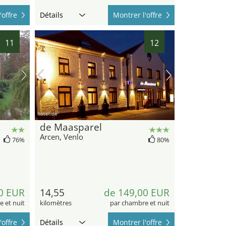
'offre
Détails
Montrer l'offre
11
12
hotel.de
de Maasparel
Arcen, Venlo
76%
80%
0 EUR
14,55
de 149,00 EUR
 et nuit
kilomètres
par chambre et nuit
'offre
Détails
Montrer l'offre