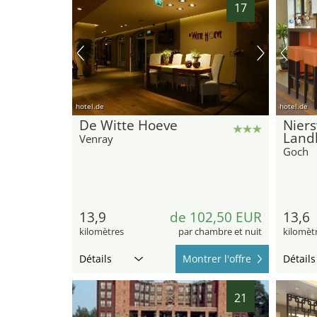
17
hotel.de
hotel.de
De Witte Hoeve
Nier
Land
Venray
Goch
13,9
de 102,50 EUR
13,6
kilomètres
par chambre et nuit
kilomèt
Détails
Montrer l'offre
Détails
21