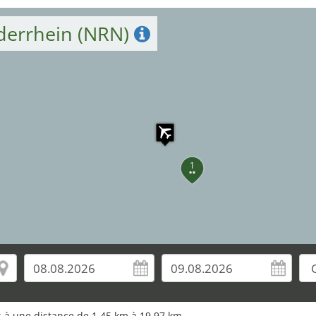
ederrhein (NRN)
1
os à une distance de 1,45 km à 19,97 km.