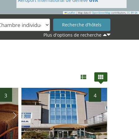
Aéroport international de Genève
GVA
Leaflet
|
Map data ©
OpenStreetMap
contributors,
CC-BY-SA
Plus d'options de recherche
7
3
4
hotel.de