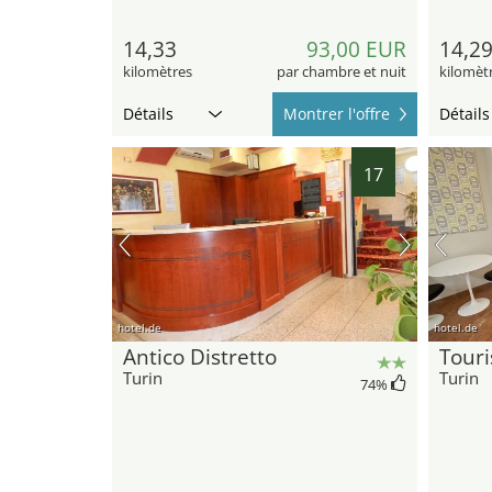
14,33
93,00 EUR
14,2
kilomètres
par chambre et nuit
kilomèt
Détails
Montrer l'offre
Détails
17
hotel.de
hotel.de
Antico Distretto
Touri
Turin
Turin
74
%