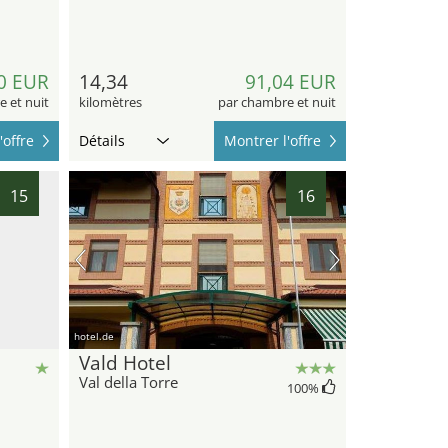
0 EUR
14,34
91,04 EUR
 et nuit
kilomètres
par chambre et nuit
'offre
Détails
Montrer l'offre
15
16
hotel.de
Vald Hotel
Val della Torre
100
%