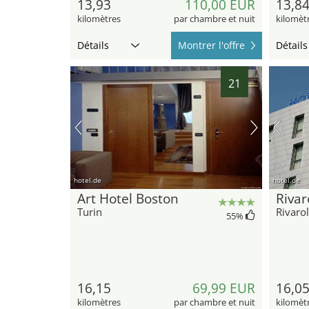
13,93
110,00 EUR
13,8
kilomètres
par chambre et nuit
kilomèt
Détails
Montrer l'offre
Détails
21
hotel.de
hotel.de
Art Hotel Boston
Rivar
Turin
Rivaro
55
%
16,15
69,99 EUR
16,0
kilomètres
par chambre et nuit
kilomèt