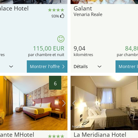
35
31
32
27
30
20
28
26
25
24
alace Hotel
Galant
23
21
45
Venaria Reale
93
%
44
42
41
47
49
52
53
115,00 EUR
9,04
84,8
res
par chambre et nuit
kilomètres
par chambre
Montrer l'offre
Détails
Montrer l
6
hotel.de
ante MHotel
La Meridiana Hotel