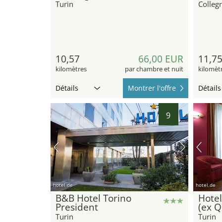
Turin
Colleg
10,57
66,00 EUR
11,7
kilomètres
par chambre et nuit
kilomèt
Détails
Montrer l'offre
Détails
9
hotel.de
hotel.de
B&B Hotel Torino
Hotel
President
(ex Q
Turin
Turin