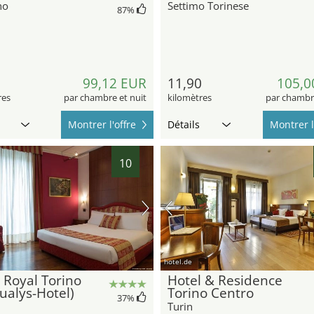
no
Settimo Torinese
87
%
5
99,12 EUR
11,90
105,0
res
par chambre et nuit
kilomètres
par chambre
Montrer l'offre
Détails
Montrer l
10
hotel.de
 Royal Torino
Hotel & Residence
ualys-Hotel)
Torino Centro
37
%
Turin