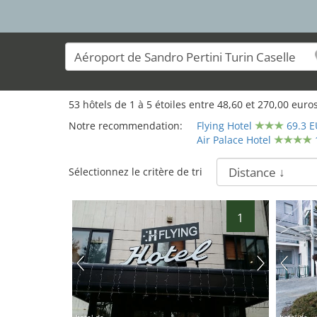
16
53
hôtels de
1
à
5
étoiles entre
48,60
et
270,00
euros
Notre recommendation:
Flying Hotel
69.3 
Air Palace Hotel
Sélectionnez le critère de tri
1
19
hotel.de
hotel.de