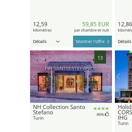
12,59
59,85 EUR
12,8
kilomètres
par chambre et nuit
kilomèt
Détails
Montrer l'offre
Détails
13
hotel.de
hotel.de
NH Collection Santo
Holid
Stefano
CORS
86
%
IHG
Turin
Turin