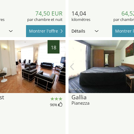
9
74,50 EUR
14,04
64,5
res
par chambre et nuit
kilomètres
par chambre
Montrer l'offre
Détails
Montrer l
18
hotel.de
st
Gallia
Pianezza
96
%