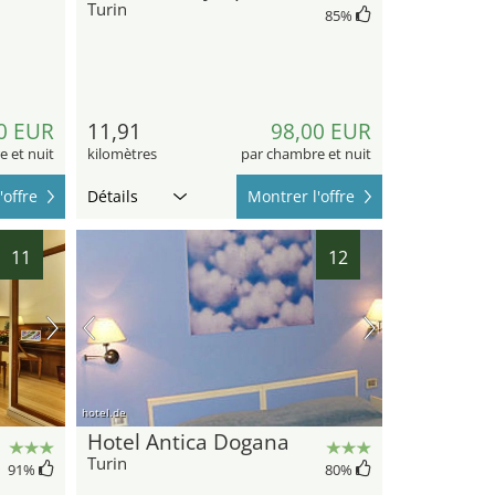
Turin
85
%
0 EUR
11,91
98,00 EUR
 et nuit
kilomètres
par chambre et nuit
'offre
Détails
Montrer l'offre
11
12
hotel.de
Hotel Antica Dogana
Turin
91
%
80
%