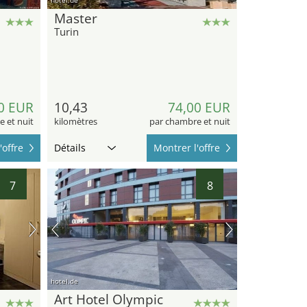
Master
46
Turin
0 EUR
10,43
74,00 EUR
 et nuit
kilomètres
par chambre et nuit
'offre
Détails
Montrer l'offre
7
8
hotel.de
Art Hotel Olympic