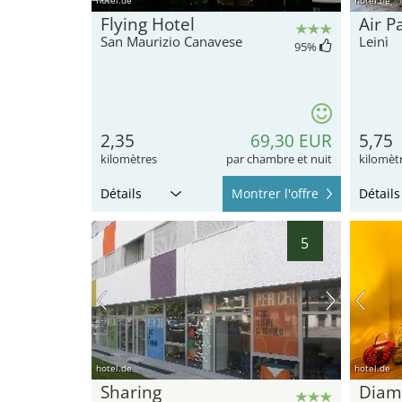
40
Flying Hotel
Air P
43
San Maurizio Canavese
Leinì
95
%
2,35
69,30 EUR
5,75
kilomètres
par chambre et nuit
kilomèt
Détails
Montrer l'offre
Détails
5
hotel.de
hotel.de
Sharing
Diam