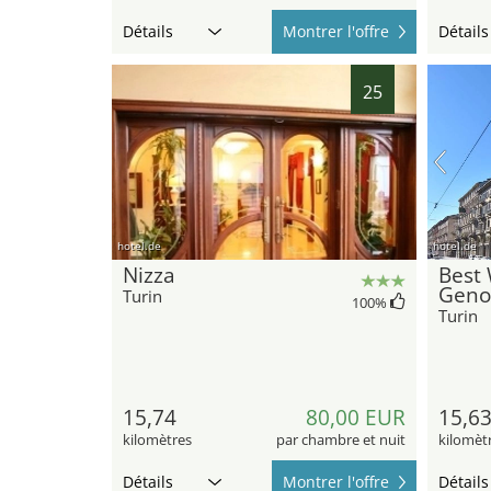
Détails
Montrer l'offre
Détails
25
hotel.de
hotel.de
Nizza
Best 
Geno
Turin
100
%
Turin
15,74
80,00 EUR
15,6
kilomètres
par chambre et nuit
kilomèt
Détails
Montrer l'offre
Détails