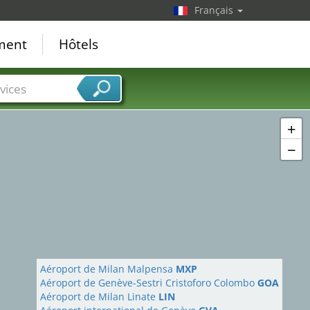
Français
ement
Hôtels
vices
+
−
Aéroport de Milan Malpensa
MXP
Aéroport de Genève-Sestri Cristoforo Colombo
GOA
Aéroport de Milan Linate
LIN