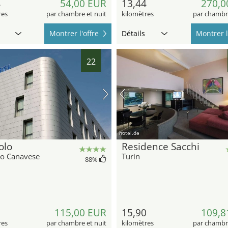
4
54,00 EUR
13,44
270,0
res
par chambre et nuit
kilomètres
par chambre
Montrer l'offre
Détails
Montrer l
22
hotel.de
olo
Residence Sacchi
lo Canavese
Turin
88
%
5
115,00 EUR
15,90
109,8
res
par chambre et nuit
kilomètres
par chambre