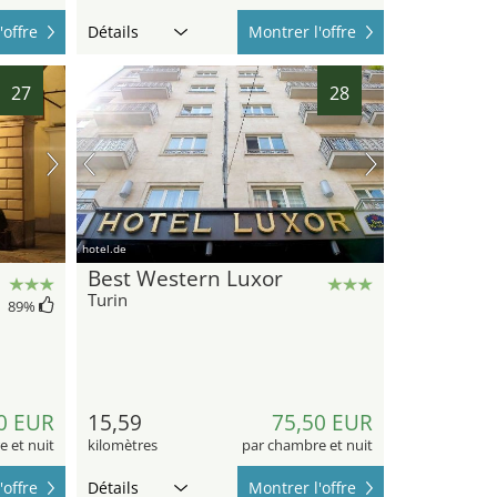
'offre
Détails
Montrer l'offre
27
28
hotel.de
Best Western Luxor
Turin
89
%
0 EUR
15,59
75,50 EUR
 et nuit
kilomètres
par chambre et nuit
'offre
Détails
Montrer l'offre