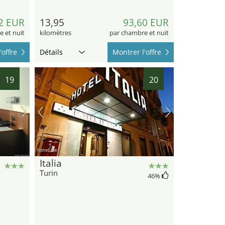
2 EUR
13,95
93,60 EUR
 et nuit
kilomètres
par chambre et nuit
'offre
Détails
Montrer l'offre
19
20
hotel.de
Italia
Turin
46
%