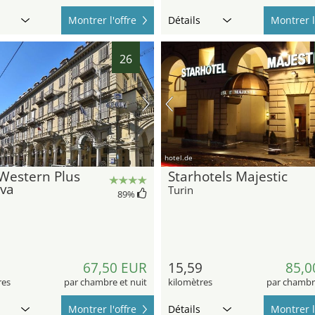
Montrer l'offre
Détails
Montrer l
26
hotel.de
Western Plus
Starhotels Majestic
va
Turin
89
%
3
67,50 EUR
15,59
85,0
res
par chambre et nuit
kilomètres
par chambre
Montrer l'offre
Détails
Montrer l