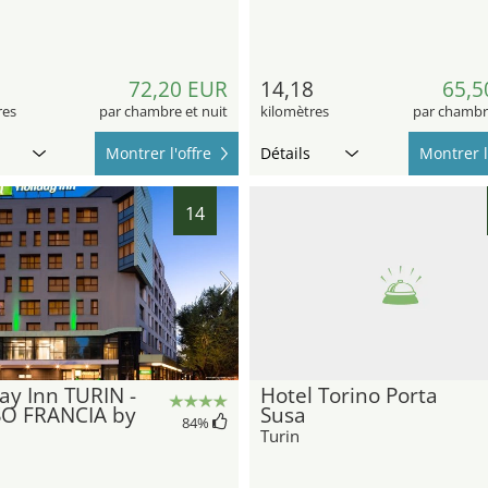
6
72,20 EUR
14,18
65,5
res
par chambre et nuit
kilomètres
par chambre
Montrer l'offre
Détails
Montrer l
14
ay Inn TURIN -
Hotel Torino Porta
O FRANCIA by
Susa
84
%
Turin