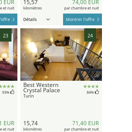
0 EUR
15,57
74,00 EUR
 et nuit
kilomètres
par chambre et nuit
'offre
Détails
Montrer l'offre
23
24
hotel.de
Best Western
Crystal Palace
93
%
84
%
Turin
1 EUR
15,74
71,40 EUR
 et nuit
kilomètres
par chambre et nuit