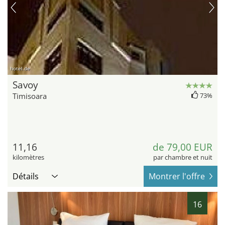
hotel.de
Savoy
Timisoara
73%
11,16
de 79,00 EUR
kilomètres
par chambre et nuit
Détails
Montrer l'offre
16