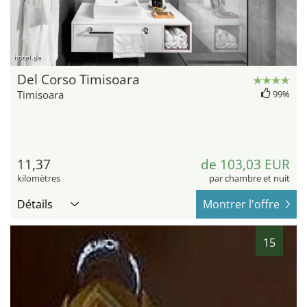
hotel.de
Del Corso Timisoara
Timisoara
99%
11,37
de 103,03 EUR
kilomètres
par chambre et nuit
Détails
Montrer l'offre
15