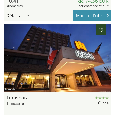
10,41
de 74,36 EUR
kilomètres
par chambre et nuit
Détails
Montrer l'offre
19
hotel.de
Timisoara
Timisoara
77%