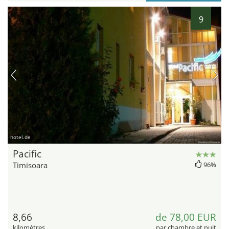
9
hotel.de
Pacific
Timisoara
96%
8,66
de 78,00 EUR
kilomètres
par chambre et nuit