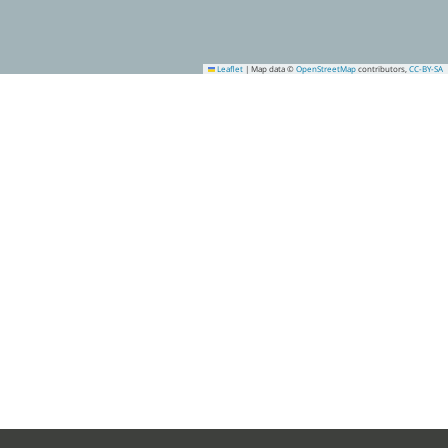
Leaflet
|
Map data ©
OpenStreetMap
contributors,
CC-BY-SA
8
3
5