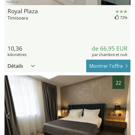
hotel.de
Royal Plaza
Timisoara
72%
10,36
de 66,95 EUR
kilomètres
par chambre et nuit
Détails
Montrer l'offre
22