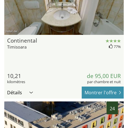
hotel.de
Continental
Timisoara
77%
10,21
de 95,00 EUR
kilomètres
par chambre et nuit
Détails
Montrer l'offre
24