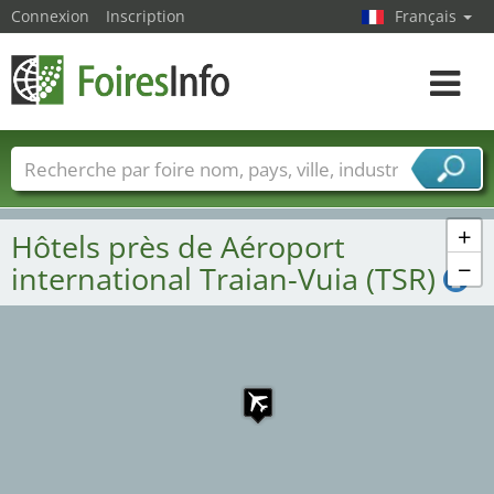
Connexion
Inscription
Français
Toggle
navigat
Foire noms
Pays
Villes
Secteurs de foire
Secteurs du fournisseur de services
+
Hôtels près de Aéroport
−
international Traian-Vuia (TSR)