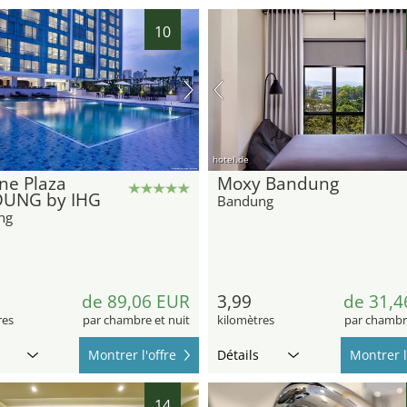
10
hotel.de
ne Plaza
Moxy Bandung
UNG by IHG
Bandung
ng
de 89,06 EUR
3,99
de 31,4
res
par chambre et nuit
kilomètres
par chambre
Montrer l'offre
Détails
Montrer l
14