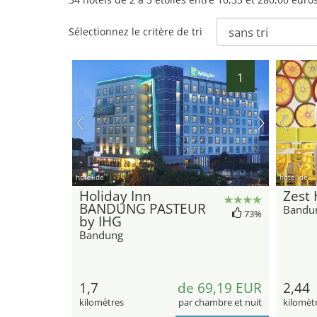
Sélectionnez le critère de tri
1
hotel.de
hotel.de
Holiday Inn
Zest
BANDUNG PASTEUR
Bandu
73%
by IHG
Bandung
1,7
de 69,19 EUR
2,44
kilomètres
par chambre et nuit
kilomèt