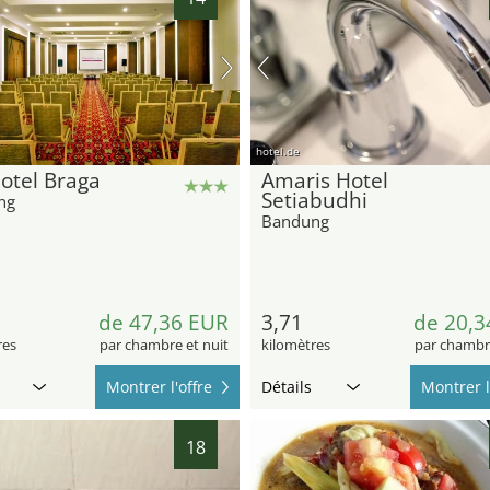
hotel.de
otel Braga
Amaris Hotel
Setiabudhi
ng
Bandung
de 47,36 EUR
3,71
de 20,3
res
par chambre et nuit
kilomètres
par chambre
Montrer l'offre
Détails
Montrer l
18