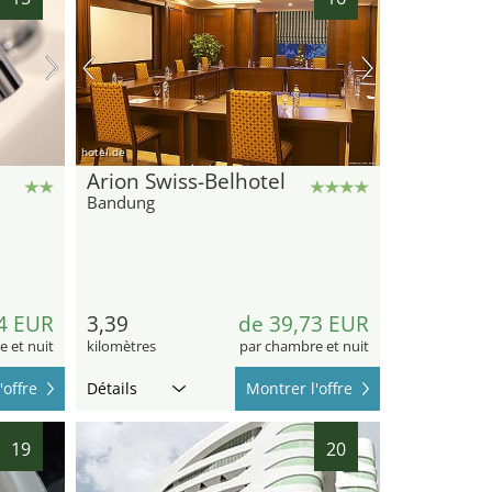
hotel.de
Arion Swiss-Belhotel
Bandung
4 EUR
3,39
de 39,73 EUR
 et nuit
kilomètres
par chambre et nuit
'offre
Détails
Montrer l'offre
19
20