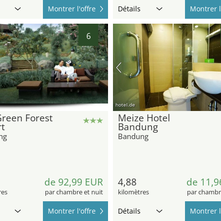
Montrer l'offre
Détails
Montrer l
6
hotel.de
reen Forest
Meize Hotel
t
Bandung
ng
Bandung
de 92,99 EUR
4,88
de 11,9
res
par chambre et nuit
kilomètres
par chambre
Montrer l'offre
Détails
Montrer l