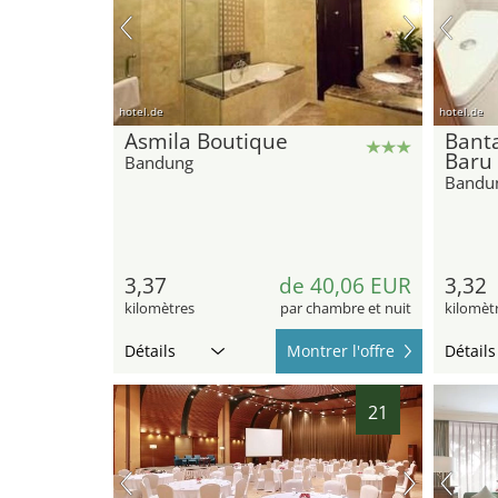
hotel.de
hotel.de
Asmila Boutique
Banta
Baru
Bandung
Bandu
3,37
de 40,06 EUR
3,32
kilomètres
par chambre et nuit
kilomèt
Détails
Montrer l'offre
Détails
21