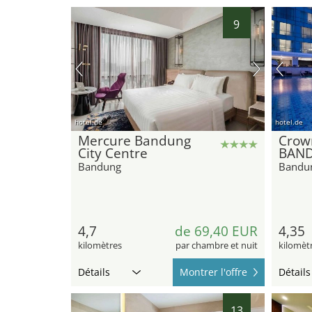
9
hotel.de
hotel.de
Mercure Bandung
Crow
City Centre
BAND
Bandung
Bandu
4,7
de 69,40 EUR
4,35
kilomètres
par chambre et nuit
kilomèt
Détails
Montrer l'offre
Détails
13