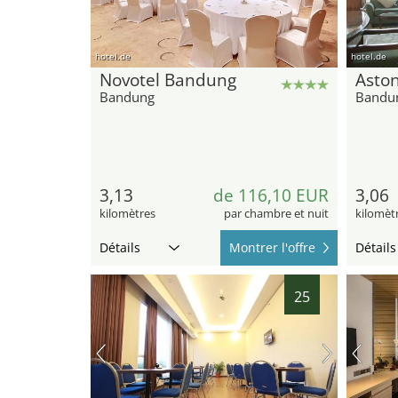
hotel.de
hotel.de
Novotel Bandung
Aston
Bandung
Bandu
3,13
de 116,10 EUR
3,06
kilomètres
par chambre et nuit
kilomèt
Détails
Montrer l'offre
Détails
25