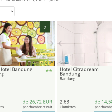
2
hotel.de
 Hotel Bandung
Hotel Citradream
Bandung
ng
Bandung
de 26,72 EUR
2,63
de 14,5
res
par chambre et nuit
kilomètres
par chambre