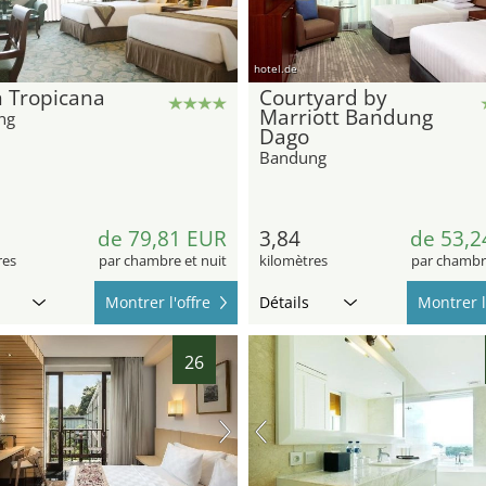
hotel.de
 Tropicana
Courtyard by
Marriott Bandung
ng
Dago
Bandung
de 79,81 EUR
3,84
de 53,2
res
par chambre et nuit
kilomètres
par chambre
Montrer l'offre
Détails
Montrer l
26