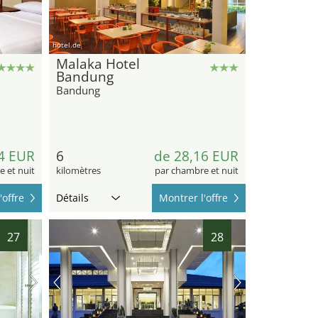
hotel.de
Malaka Hotel
Bandung
Bandung
4 EUR
6
de 28,16 EUR
 et nuit
kilomètres
par chambre et nuit
'offre
Détails
Montrer l'offre
27
28