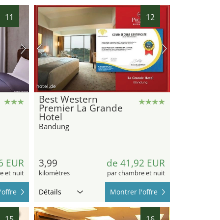
11
12
hotel.de
Best Western
Premier La Grande
Hotel
Bandung
6 EUR
3,99
de 41,92 EUR
 et nuit
kilomètres
par chambre et nuit
'offre
Détails
Montrer l'offre
15
16