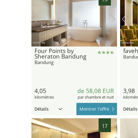
hotel.de
hotel.de
Four Points by
faveh
Sheraton Bandung
Bandu
Bandung
4,05
de 58,08 EUR
3,98
kilomètres
par chambre et nuit
kilomèt
Détails
Montrer l'offre
Détails
17