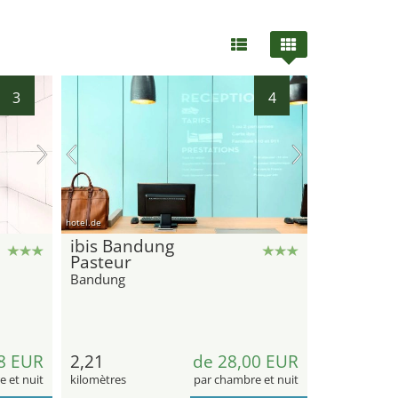
3
4
hotel.de
ibis Bandung
Pasteur
Bandung
8 EUR
2,21
de 28,00 EUR
 et nuit
kilomètres
par chambre et nuit