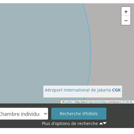
+
−
Aéroport international de Jakarta
CGK
Leaflet
|
Map data ©
OpenStreetMap
contributors,
CC-BY-SA
Plus d'options de recherche