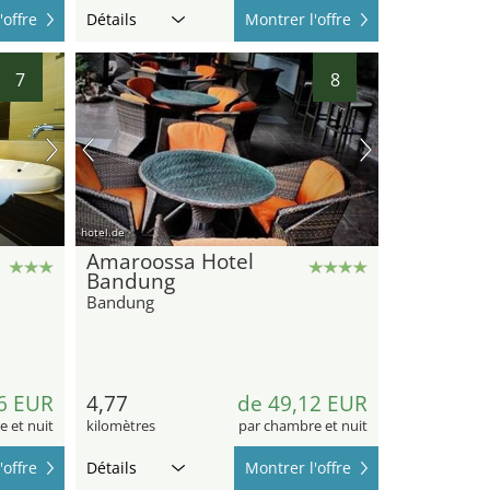
'offre
Détails
Montrer l'offre
7
8
hotel.de
Amaroossa Hotel
Bandung
Bandung
6 EUR
4,77
de 49,12 EUR
 et nuit
kilomètres
par chambre et nuit
'offre
Détails
Montrer l'offre