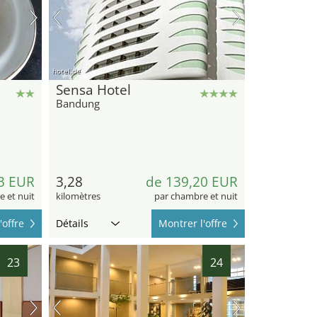
hotel.de
Sensa Hotel
Bandung
3 EUR
3,28
de 139,20 EUR
 et nuit
kilomètres
par chambre et nuit
'offre
Détails
Montrer l'offre
23
24