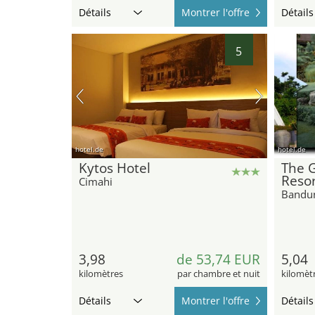
Détails
Montrer l'offre
Détails
5
hotel.de
hotel.de
Kytos Hotel
The G
Resor
Cimahi
Bandu
3,98
de 53,74 EUR
5,04
kilomètres
par chambre et nuit
kilomèt
Détails
Montrer l'offre
Détails