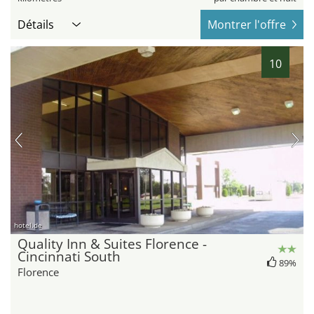
Détails
Montrer l'offre
10
hotel.de
Quality Inn & Suites Florence -
Cincinnati South
89%
Florence