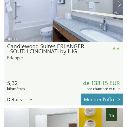
hotel.de
Candlewood Suites ERLANGER
- SOUTH CINCINNATI by IHG
Erlanger
5,32
de 138,15 EUR
kilomètres
par chambre et nuit
Détails
Montrer l'offre
16