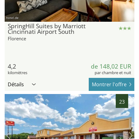
hotel.de
SpringHill Suites by Marriott
Cincinnati Airport South
Florence
4,2
de 148,02 EUR
kilomètres
par chambre et nuit
Détails
Montrer l'offre
23