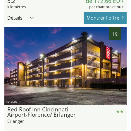
5,2
de 172,66 EUR
kilomètres
par chambre et nuit
Détails
Montrer l'offre
19
hotel.de
Red Roof Inn Cincinnati
Airport-Florence/ Erlanger
Erlanger