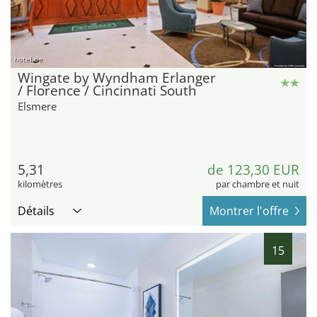
hotel.de
Wingate by Wyndham Erlanger
/ Florence / Cincinnati South
Elsmere
5,31
de 123,30 EUR
kilomètres
par chambre et nuit
Détails
Montrer l'offre
15