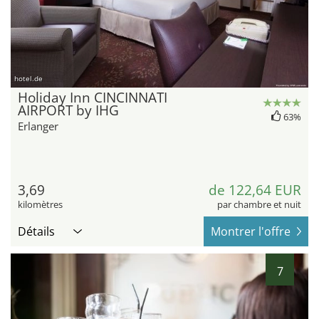
hotel.de
Holiday Inn CINCINNATI
AIRPORT by IHG
63%
Erlanger
3,69
de 122,64 EUR
kilomètres
par chambre et nuit
Détails
Montrer l'offre
7