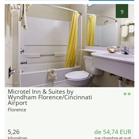
9
hotel.de
Microtel Inn & Suites by
Wyndham Florence/Cincinnati
Airport
Florence
5,26
de 54,74 EUR
kilomètres
par chambre et nuit