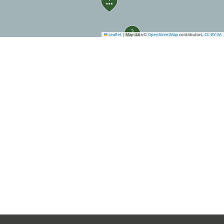
2
Leaflet
|
Map data ©
OpenStreetMap
contributors,
CC-BY-SA
4
7