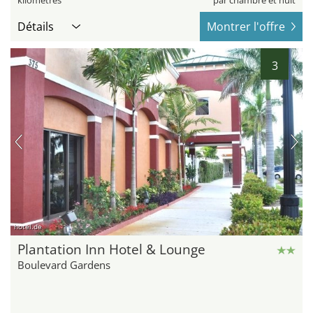
kilomètres
par chambre et nuit
Détails
Montrer l'offre
3
hotel.de
Plantation Inn Hotel & Lounge
Boulevard Gardens