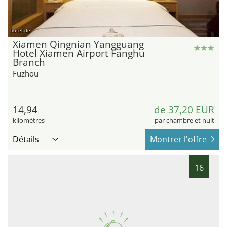
hotel.de
Xiamen Qingnian Yangguang
Hotel Xiamen Airport Fanghu
Branch
Fuzhou
14,94
de 37,20 EUR
kilomètres
par chambre et nuit
Détails
Montrer l'offre
16