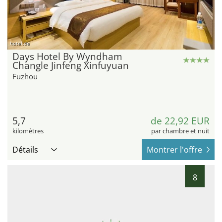
hotel.de
Days Hotel By Wyndham
Changle Jinfeng Xinfuyuan
Fuzhou
5,7
de 22,92 EUR
kilomètres
par chambre et nuit
Détails
Montrer l'offre
8