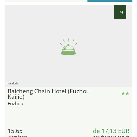
19
hotel.de
Baicheng Chain Hotel (Fuzhou
Kaijie)
Fuzhou
15,65
de 17,13 EUR
kilomètres
par chambre et nuit