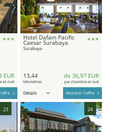
hotel.de
Hotel Dafam Pacific
Caesar Surabaya
Surabaya
3 EUR
13,44
de 36,97 EUR
 et nuit
kilomètres
par chambre et nuit
'offre
Détails
Montrer l'offre
23
24