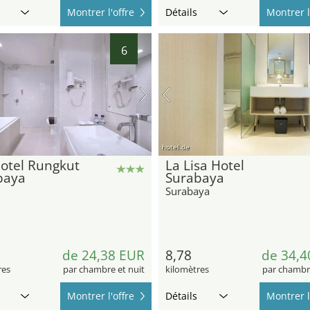
Montrer l'offre
Détails
Montrer l
6
hotel.de
otel Rungkut
La Lisa Hotel
baya
Surabaya
Surabaya
de 24,38 EUR
8,78
de 34,4
res
par chambre et nuit
kilomètres
par chambre
Montrer l'offre
Détails
Montrer l