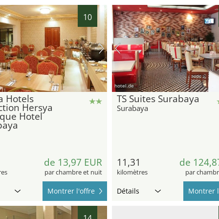
10
hotel.de
a Hotels
TS Suites Surabaya
ction Hersya
Surabaya
que Hotel
baya
de 13,97 EUR
11,31
de 124,8
res
par chambre et nuit
kilomètres
par chambre
Montrer l'offre
Détails
Montrer l
14