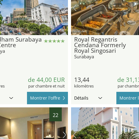
hotel.de
ham Surabaya
Royal Regantris
Centre
Cendana Formerly
Royal Singosari
ya
Surabaya
5
de 44,00 EUR
13,44
de 31,1
res
par chambre et nuit
kilomètres
par chambre
Montrer l'offre
Détails
Montrer l
22