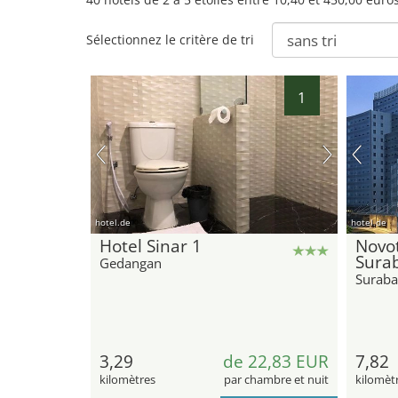
Sélectionnez le critère de tri
1
hotel.de
hotel.de
Hotel Sinar 1
Novo
Sura
Gedangan
Suraba
3,29
de 22,83 EUR
7,82
kilomètres
par chambre et nuit
kilomèt