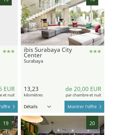
hotel.de
ibis Surabaya City
Center
Surabaya
5 EUR
13,23
de 20,00 EUR
 et nuit
kilomètres
par chambre et nuit
'offre
Détails
Montrer l'offre
19
20