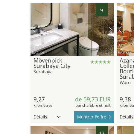
9
hotel.de
hotel.de
Mövenpick
Azan
Surabaya City
Colle
Bouti
Surabaya
Sura
Waru
9,27
de 59,73 EUR
9,38
kilomètres
par chambre et nuit
kilomèt
Détails
Montrer l'offre
Détails
13