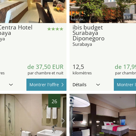
hotel.de
Centra Hotel
ibis budget
baya
Surabaya
Diponegoro
ya
Surabaya
3
de 37,50 EUR
12,5
de 17,9
res
par chambre et nuit
kilomètres
par chambre
Montrer l'offre
Détails
Montrer l
26