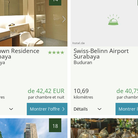
hotel.de
own Residence
Swiss-Belinn Airport
baya
Surabaya
ya
Buduran
de 42,42 EUR
10,69
de 40,7
res
par chambre et nuit
kilomètres
par chambre
Montrer l'offre
Détails
Montrer l
18