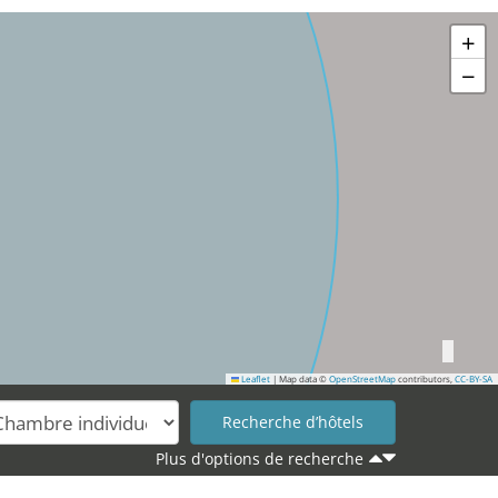
+
−
Leaflet
|
Map data ©
OpenStreetMap
contributors,
CC-BY-SA
Plus d'options de recherche