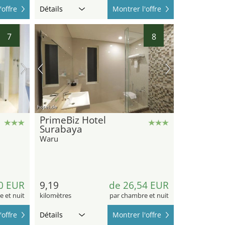
'offre
Détails
Montrer l'offre
7
8
hotel.de
PrimeBiz Hotel
Surabaya
Waru
0 EUR
9,19
de 26,54 EUR
 et nuit
kilomètres
par chambre et nuit
'offre
Détails
Montrer l'offre