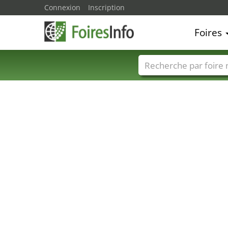
Connexion
Inscription
Foires
Foire noms
Pays
40
3