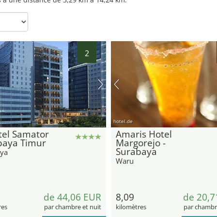
2
hotel.de
tel Samator
Amaris Hotel
baya Timur
Margorejo -
Surabaya
ya
Waru
de 44,06 EUR
8,09
de 20,7
res
par chambre et nuit
kilomètres
par chambre