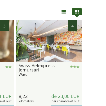
3
4
hotel.de
Swiss-Belexpress
Jemursari
Waru
1 EUR
8,22
de 23,00 EUR
 et nuit
kilomètres
par chambre et nuit