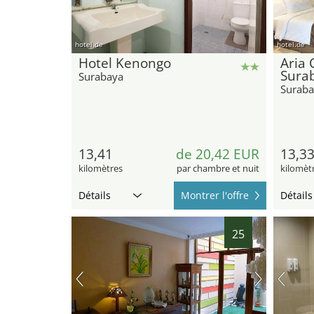
hotel.de
hotel.de
Hotel Kenongo
Aria 
Sura
Surabaya
Suraba
13,41
de 20,42 EUR
13,3
kilomètres
par chambre et nuit
kilomèt
Détails
Montrer l'offre
Détails
25