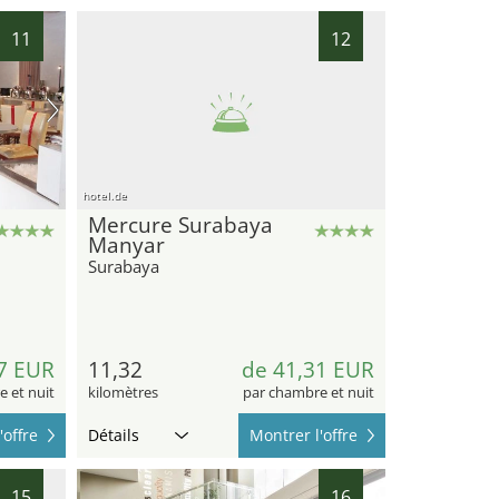
11
12
hotel.de
Mercure Surabaya
Manyar
Surabaya
7 EUR
11,32
de 41,31 EUR
 et nuit
kilomètres
par chambre et nuit
'offre
Détails
Montrer l'offre
15
16