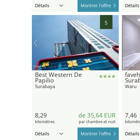
Détails
Montrer l'offre
Détails
5
hotel.de
hotel.de
Best Western De
faveh
Papilio
Sura
Surabaya
Waru
8,29
de 35,64 EUR
7,46
kilomètres
par chambre et nuit
kilomèt
Détails
Montrer l'offre
Détails