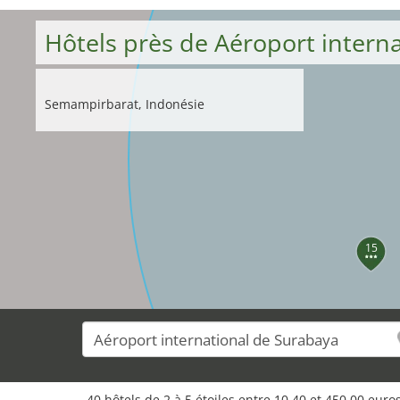
Hôtels près de Aéroport intern
Semampirbarat, Indonésie
15
40 hôtels de 2 à 5 étoiles entre 10,40 et 450,00 eur