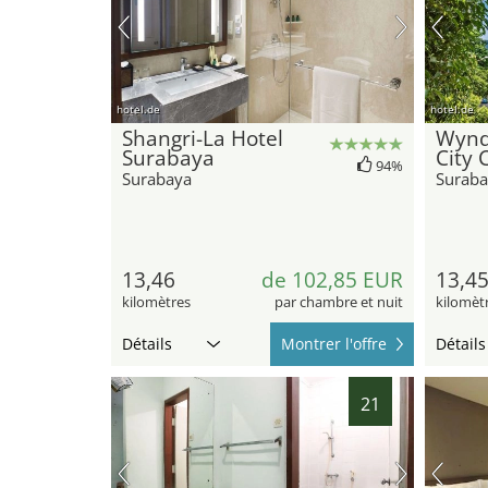
hotel.de
hotel.de
Shangri-La Hotel
Wynd
Surabaya
City 
94%
Surabaya
Suraba
13,46
de 102,85 EUR
13,4
kilomètres
par chambre et nuit
kilomèt
Détails
Montrer l'offre
Détails
21