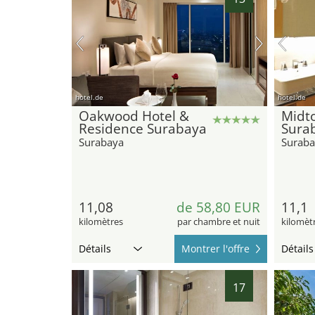
hotel.de
hotel.de
Oakwood Hotel &
Midt
Residence Surabaya
Sura
Surabaya
Suraba
11,08
de 58,80 EUR
11,1
kilomètres
par chambre et nuit
kilomèt
Détails
Montrer l'offre
Détails
17