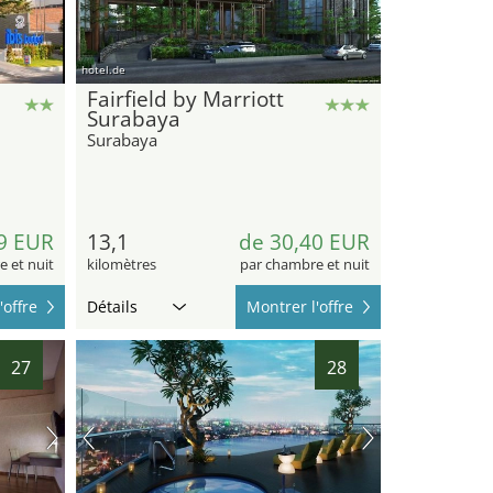
hotel.de
Fairfield by Marriott
Surabaya
Surabaya
9 EUR
13,1
de 30,40 EUR
 et nuit
kilomètres
par chambre et nuit
'offre
Détails
Montrer l'offre
27
28