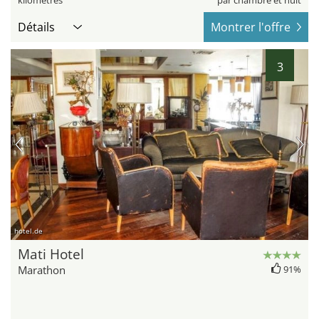
kilomètres
par chambre et nuit
Détails
Montrer l'offre
3
hotel.de
Mati Hotel
Marathon
91%