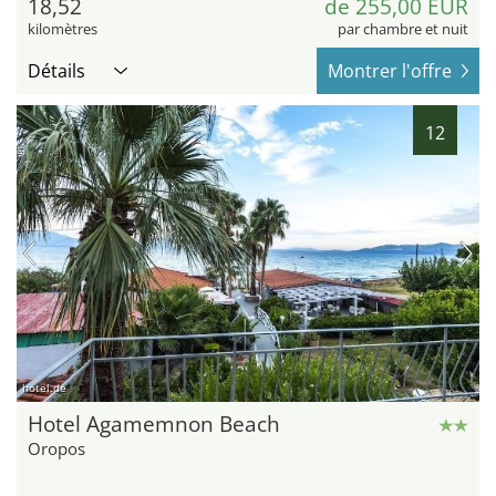
18,52
de 255,00 EUR
kilomètres
par chambre et nuit
Détails
Montrer l'offre
12
hotel.de
Hotel Agamemnon Beach
Oropos