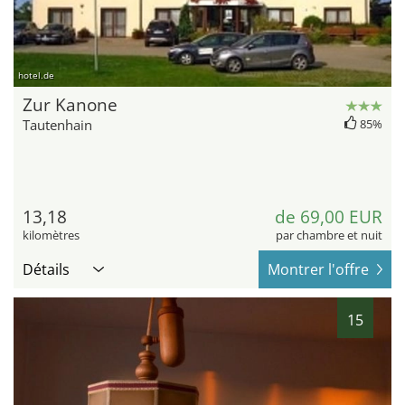
hotel.de
Zur Kanone
Tautenhain
85%
13,18
de 69,00 EUR
kilomètres
par chambre et nuit
Détails
Montrer l'offre
15