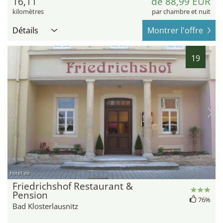
16,11
de 88,99 EUR
kilomètres
par chambre et nuit
Détails
Montrer l'offre
19
hotel.de
Friedrichshof Restaurant &
Pension
76%
Bad Klosterlausnitz