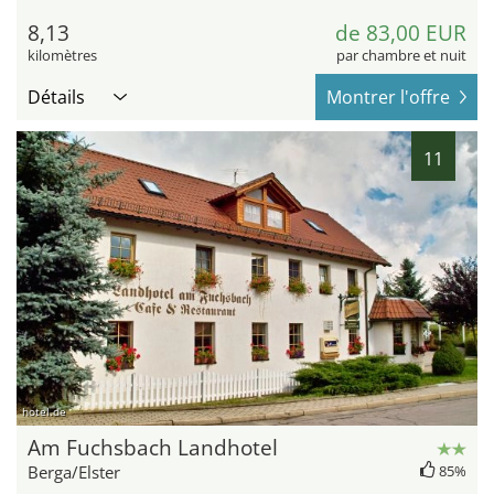
8,13
de 83,00 EUR
kilomètres
par chambre et nuit
Détails
Montrer l'offre
11
hotel.de
Am Fuchsbach Landhotel
Berga/Elster
85%