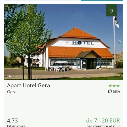
9
hotel.de
Apart Hotel Gera
Gera
68%
4,73
de 71,20 EUR
kilomètres
par chambre et nuit