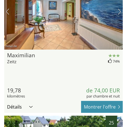
hotel.de
Maximilian
Zeitz
74%
19,78
de 74,00 EUR
kilomètres
par chambre et nuit
Détails
Montrer l'offre
25