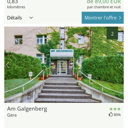
0,83
de 89,00 EUR
kilomètres
par chambre et nuit
Détails
Montrer l'offre
2
hotel.de
Am Galgenberg
Gera
80%