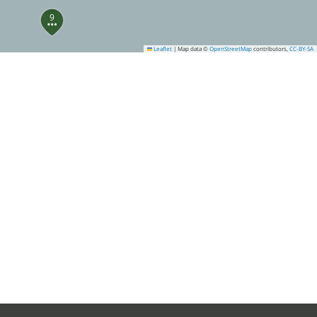
9
Leaflet
|
Map data ©
OpenStreetMap
contributors,
CC-BY-SA
12
13