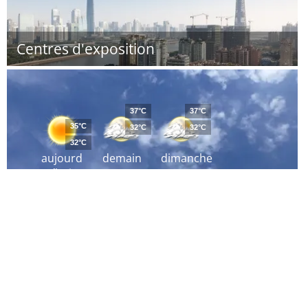
Centres d'exposition
37°C
37°C
35°C
32°C
32°C
32°C
aujourd
demain
dimanche
´hui