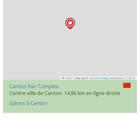
Leaflet
|
Map data ©
OpenStreetMap
contributors,
CC-BY-SA
Canton Fair Complex
Centre-ville de Canton: 14,86 km en ligne droite
Salons à Canton