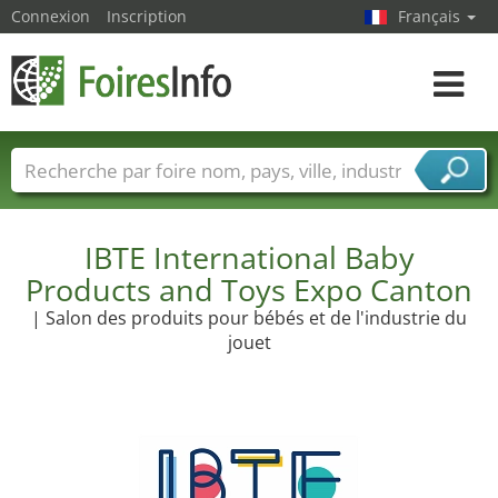
Connexion
Inscription
Français
Toggle
navigat
Foire noms
Pays
Villes
Secteurs de foire
Secteurs du fournisseur de services
IBTE International Baby
Products and Toys Expo Canton
| Salon des produits pour bébés et de l'industrie du
jouet