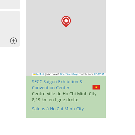
x
Leaflet
|
Map data ©
OpenStreetMap
contributors,
CC-BY-SA
SECC Saigon Exhibition &
Convention Center
Centre-ville de Ho Chi Minh City:
8,19 km en ligne droite
Salons à Ho Chi Minh City