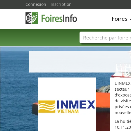
Connexion
Inscription
Foires
Foire noms
Pays
L'INMEX 
secteur 
d'exposa
de visit
privées 
nouvelle
La huiti
10.11.20