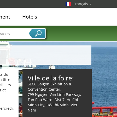
Français
ement
Hôtels
vices
ts du
Ville de la foire:
 titre
SECC Saigon Exhibition &
illiers
Convention Center,
s et
799 Nguyen Van Linh Parkway,
Tan Phu Ward, Dist 7, Ho Chi
Minh City, Hô-Chi-Minh, Viêt
ercredi,
Nam