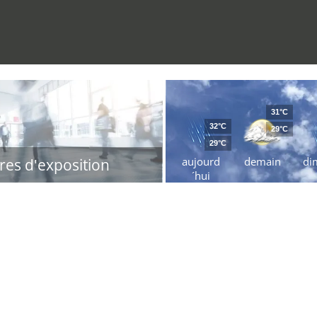
31°C
32°C
29°C
29°C
aujourd
demain
di
res d'exposition
´hui