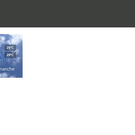
29°C
29°C
manche