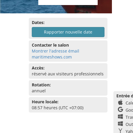
Dates:
Rapporter nouvelle date
Contacter le salon
Montrer l'adresse émail
maritimeshows.com
Accès:
réservé aux visiteurs professionnels
Rotation:
annuel
Entrée d
Heure locale:
Cal
08:57 heures (UTC +07:00)
Goo
Tra
Out
Yah