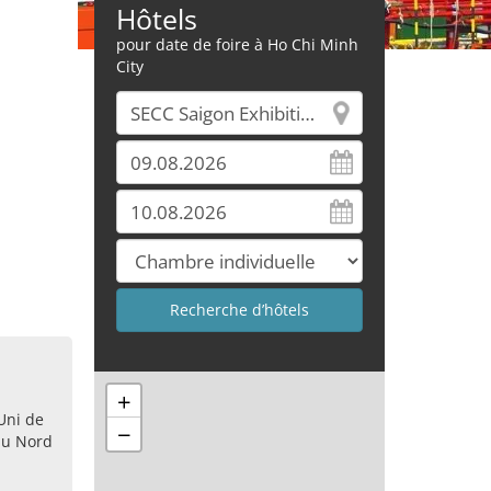
Hôtels
pour date de foire à Ho Chi Minh
City
+
Uni de
−
du Nord