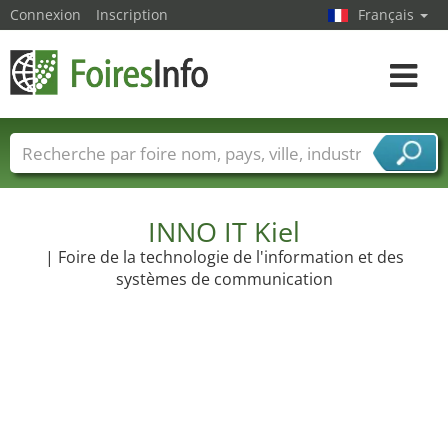
Connexion
Inscription
Français
Toggle
navigat
Foire noms
Pays
Villes
Secteurs de foire
Secteurs du fournisseur de services
INNO IT Kiel
| Foire de la technologie de l'information et des
systèmes de communication