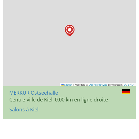
Leaflet
|
Map data ©
OpenStreetMap
contributors,
CC-BY-SA
MERKUR Ostseehalle
Centre-ville de Kiel: 0,00 km en ligne droite
Salons à Kiel