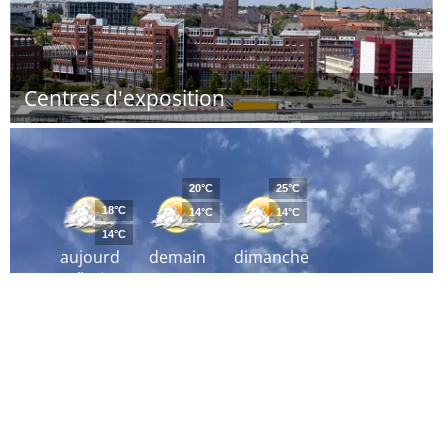
Centres d'exposition
20°C
25°C
18°C
14°C
14°C
14°C
aujourd
demain
dimanche
´hui